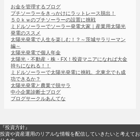
お金を管理するブログ
プチソーラーをきっかけにラットレース脱出！
５０ｋｗのプチソーラーの設置に挑戦
ミドルソーラーでソーラー発電大家｜産業用太陽光
発電のススメ
太陽光発電で人生を楽しむ！？～茨城サラリーマン
編～
太陽光発電で個人年金
太陽光・不動産・株・FX！投資マニアになれば大金
持ちになれる！！
ミドルソーラーで太陽光発電に挑戦。北東北でも成
功できるか？
太陽光発電と農業で脱サラ
中小企業診断士ブログ
ブログサークルあんてな
『投資方針』
投資や資産運用のリアルな情報を配信していきたいと考えてお