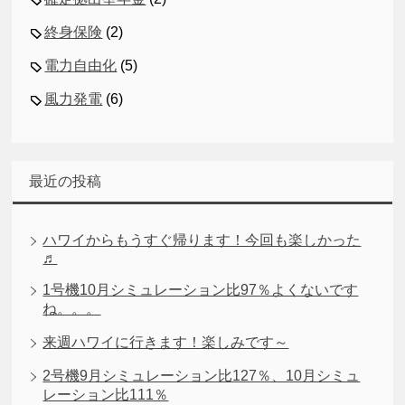
終身保険
(2)
電力自由化
(5)
風力発電
(6)
最近の投稿
ハワイからもうすぐ帰ります！今回も楽しかった
♬
1号機10月シミュレーション比97％よくないです
ね。。。
来週ハワイに行きます！楽しみです～
2号機9月シミュレーション比127％、10月シミュ
レーション比111％