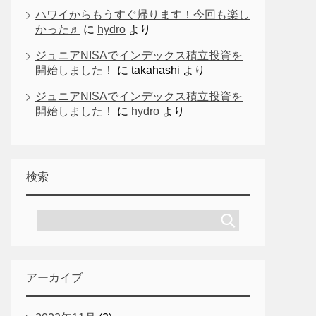
ハワイからもうすぐ帰ります！今回も楽し
かった♬
に
hydro
より
ジュニアNISAでインデックス積立投資を
開始しました！
に
takahashi
より
ジュニアNISAでインデックス積立投資を
開始しました！
に
hydro
より
検索
アーカイブ