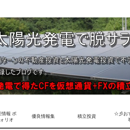
情報 ポ
☆彡お
優良情報集
積立投資
ォリオ