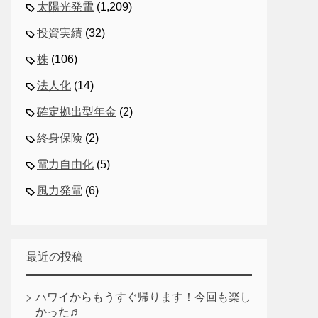
太陽光発電
(1,209)
投資実績
(32)
株
(106)
法人化
(14)
確定拠出型年金
(2)
終身保険
(2)
電力自由化
(5)
風力発電
(6)
最近の投稿
ハワイからもうすぐ帰ります！今回も楽し
かった♬