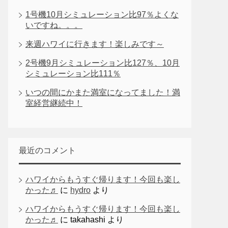
1号機10月シミュレーション比97％よくな
いですね。。。
来週ハワイに行きます！楽しみです～
2号機9月シミュレーション比127％、10月
シミュレーション比111％
いつの間にかまた満室になってました！満
室経営継続中！
最近のコメント
ハワイからもうすぐ帰ります！今回も楽し
かった♬
に
hydro
より
ハワイからもうすぐ帰ります！今回も楽し
かった♬
に
takahashi
より