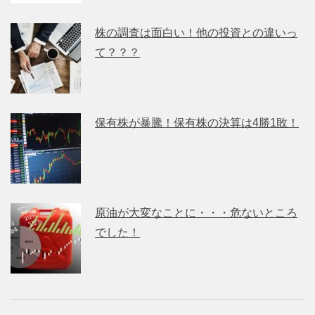
株の調査は面白い！他の投資との違いっ
て？？？
保有株が暴騰！保有株の決算は4勝1敗！
原油が大変なことに・・・危ないところ
でした！