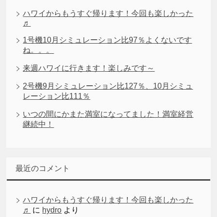
ハワイからもうすぐ帰ります！今回も楽しかった
♬
1号機10月シミュレーション比97％よくないです
ね。。。
来週ハワイに行きます！楽しみです～
2号機9月シミュレーション比127％、10月シミュ
レーション比111％
いつの間にかまた満室になってました！満室経営
継続中！
最近のコメント
ハワイからもうすぐ帰ります！今回も楽しかった
♬
に
hydro
より