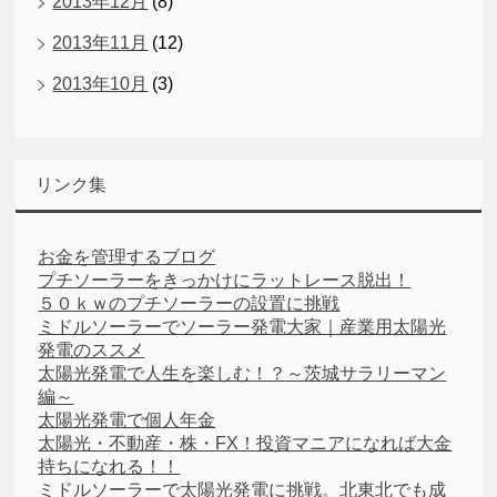
2013年12月
(8)
2013年11月
(12)
2013年10月
(3)
リンク集
お金を管理するブログ
プチソーラーをきっかけにラットレース脱出！
５０ｋｗのプチソーラーの設置に挑戦
ミドルソーラーでソーラー発電大家｜産業用太陽光
発電のススメ
太陽光発電で人生を楽しむ！？～茨城サラリーマン
編～
太陽光発電で個人年金
太陽光・不動産・株・FX！投資マニアになれば大金
持ちになれる！！
ミドルソーラーで太陽光発電に挑戦。北東北でも成