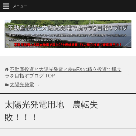
メニュー
不動産投資と太陽光発電と株&FXの積立投資で脱サ
ラを目指すブログ
TOP
太陽光発電
太陽光発電用地 農転失
敗！！！