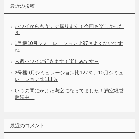
最近の投稿
ハワイからもうすぐ帰ります！今回も楽しかった
♬
1号機10月シミュレーション比97％よくないです
ね。。。
来週ハワイに行きます！楽しみです～
2号機9月シミュレーション比127％、10月シミュ
レーション比111％
いつの間にかまた満室になってました！満室経営
継続中！
最近のコメント