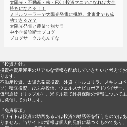
太陽光・不動産・株・FX！投資マニアになれば大金
持ちになれる！！
ミドルソーラーで太陽光発電に挑戦。北東北でも成
功できるか？
太陽光発電と農業で脱サラ
中小企業診断士ブログ
ブログサークルあんてな
『投資方針』
投資や資産運用のリアルな情報を配信していきたいと考えてお
ります。
不動産投資、太陽光発電投資、外貨（トルコリラ、メキシコペ
ソ）積立投資、ひふみ投信、ウェルスナビロボアドバイザー、
仮想通貨（リップル）、米ドル建て終身保険の情報について主
に発信しております。
『免責事項』
当サイトは投資の助言あるいは投資の勧誘等を行うものではあ
りません。当サイトの情報は個人的見解に基づくものであり、