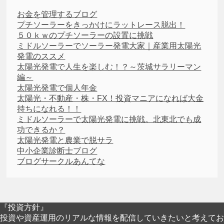
お金を管理するブログ
プチソーラーをきっかけにラットレース脱出！
５０ｋｗのプチソーラーの設置に挑戦
ミドルソーラーでソーラー発電大家｜産業用太陽光
発電のススメ
太陽光発電で人生を楽しむ！？～茨城サラリーマン
編～
太陽光発電で個人年金
太陽光・不動産・株・FX！投資マニアになれば大金
持ちになれる！！
ミドルソーラーで太陽光発電に挑戦。北東北でも成
功できるか？
太陽光発電と農業で脱サラ
中小企業診断士ブログ
ブログサークルあんてな
『投資方針』
投資や資産運用のリアルな情報を配信していきたいと考えてお