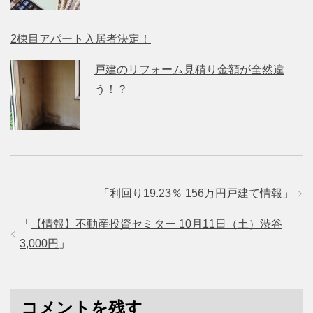
2棟目アパート入居者決定！
戸建のリフォーム見積り金額が全然違
う！？
「
利回り19.23％ 156万円戸建て情報
」
「
【情報】不動産投資セミター 10月11日（土）渋谷
3,000円
」
コメントを残す