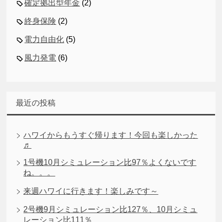
確定拠出型年金
(2)
終身保険
(2)
電力自由化
(5)
風力発電
(6)
最近の投稿
ハワイからもうすぐ帰ります！今回も楽しかった
♬
1号機10月シミュレーション比97％よくないです
ね。。。
来週ハワイに行きます！楽しみです～
2号機9月シミュレーション比127％、10月シミュ
レーション比111％