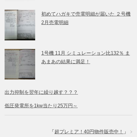
初めてハガキで売電明細が届いた ２号機
2月売電明細
1号機 11月 シミュレーション比132％ ま
あまあの結果に満足！
出力抑制を翌年に繰り越す？？？
低圧発電所を1kw当たり25万円～
「
超プレミア！40円物件販売中！
」