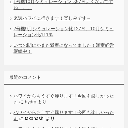
1号機10月シミュレーション比97％よくないです
ね。。。
来週ハワイに行きます！楽しみです～
2号機9月シミュレーション比127％、10月シミュ
レーション比111％
いつの間にかまた満室になってました！満室経営
継続中！
最近のコメント
ハワイからもうすぐ帰ります！今回も楽しかった
♬
に
hydro
より
ハワイからもうすぐ帰ります！今回も楽しかった
♬
に
takahashi
より