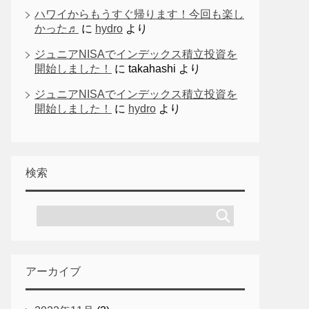
ハワイからもうすぐ帰ります！今回も楽し
かった♬
に
hydro
より
ジュニアNISAでインデックス積立投資を
開始しました！
に
takahashi
より
ジュニアNISAでインデックス積立投資を
開始しました！
に
hydro
より
検索
アーカイブ