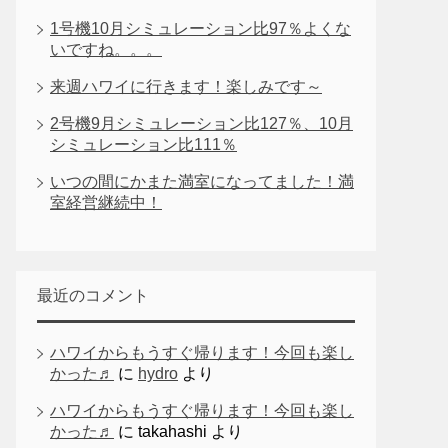
1号機10月シミュレーション比97％よくな
いですね。。。
来週ハワイに行きます！楽しみです～
2号機9月シミュレーション比127％、10月
シミュレーション比111％
いつの間にかまた満室になってました！満
室経営継続中！
最近のコメント
ハワイからもうすぐ帰ります！今回も楽し
かった♬
に
hydro
より
ハワイからもうすぐ帰ります！今回も楽し
かった♬
に
takahashi
より