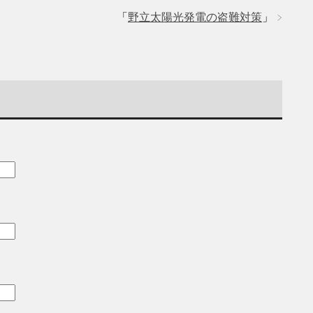
「
野立太陽光発電の盗難対策
」