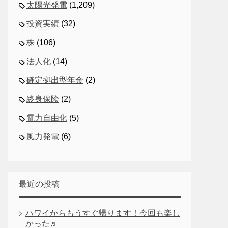
太陽光発電
(1,209)
投資実績
(32)
株
(106)
法人化
(14)
確定拠出型年金
(2)
終身保険
(2)
電力自由化
(5)
風力発電
(6)
最近の投稿
ハワイからもうすぐ帰ります！今回も楽し
かった♬