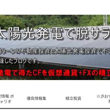
情報 ポ
☆彡お
優良情報集
積立投資
ォリオ