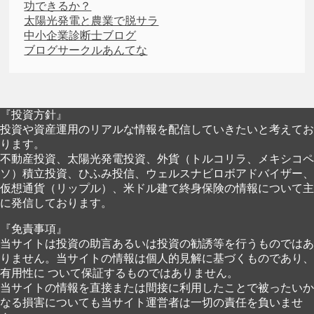
功できるか？
太陽光発電と農業で脱サラ
中小企業診断士ブログ
ブログサークルあんてな
『投資方針』
投資や資産運用のリアルな情報を配信していきたいと考えてお
ります。
不動産投資、太陽光発電投資、外貨（トルコリラ、メキシコペ
ソ）積立投資、ひふみ投信、ウェルスナビロボアドバイザー、
仮想通貨（リップル）、米ドル建て終身保険の情報について主
に発信しております。
『免責事項』
当サイトは投資の助言あるいは投資の勧誘等を行うものではあ
りません。当サイトの情報は個人的見解に基づくものであり、
有用性に ついて保証するものではありません。
当サイトの情報を直接または間接に利用したことで被ったいか
なる損害についても当サイト運営者は一切の責任を負いませ