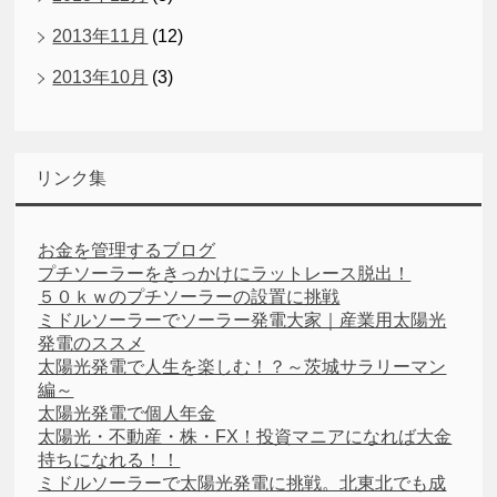
2013年11月
(12)
2013年10月
(3)
リンク集
お金を管理するブログ
プチソーラーをきっかけにラットレース脱出！
５０ｋｗのプチソーラーの設置に挑戦
ミドルソーラーでソーラー発電大家｜産業用太陽光
発電のススメ
太陽光発電で人生を楽しむ！？～茨城サラリーマン
編～
太陽光発電で個人年金
太陽光・不動産・株・FX！投資マニアになれば大金
持ちになれる！！
ミドルソーラーで太陽光発電に挑戦。北東北でも成