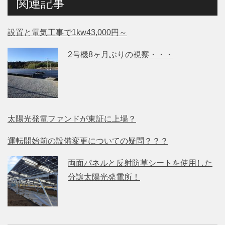
関連記事
設置と電気工事で1kw43,000円～
2号機8ヶ月ぶりの視察・・・
太陽光発電ファンドが東証に上場？
運転開始前の設備変更についての疑問？？？
両面パネルと反射防草シートを使用した
分譲太陽光発電所！