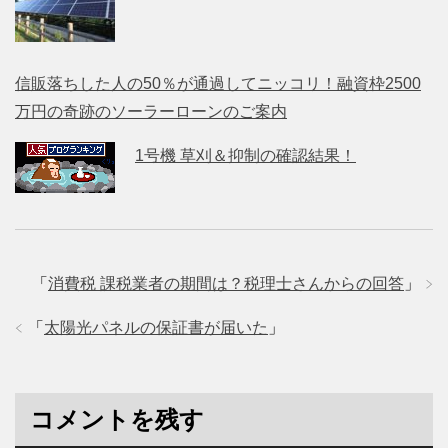
信販落ちした人の50％が通過してニッコリ！融資枠2500
万円の奇跡のソーラーローンのご案内
1号機 草刈＆抑制の確認結果！
「
消費税 課税業者の期間は？税理士さんからの回答
」
「
太陽光パネルの保証書が届いた
」
コメントを残す