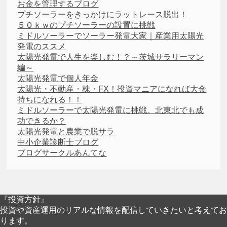
お金を管理するブログ
プチソーラーをきっかけにラットレース脱出！
５０ｋｗのプチソーラーの設置に挑戦
ミドルソーラーでソーラー発電大家｜産業用太陽光
発電のススメ
太陽光発電で人生を楽しむ！？～茨城サラリーマン
編～
太陽光発電で個人年金
太陽光・不動産・株・FX！投資マニアになれば大金
持ちになれる！！
ミドルソーラーで太陽光発電に挑戦。北東北でも成
功できるか？
太陽光発電と農業で脱サラ
中小企業診断士ブログ
ブログサークルあんてな
『投資方針』
投資や資産運用のリアルな情報を配信していきたいと考えてお
ります。