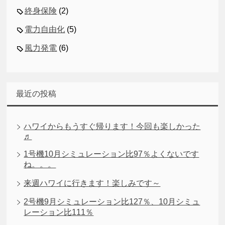
終身保険
(2)
電力自由化
(5)
風力発電
(6)
最近の投稿
ハワイからもうすぐ帰ります！今回も楽しかった
♬
1号機10月シミュレーション比97％よくないです
ね。。。
来週ハワイに行きます！楽しみです～
2号機9月シミュレーション比127％、10月シミュ
レーション比111％