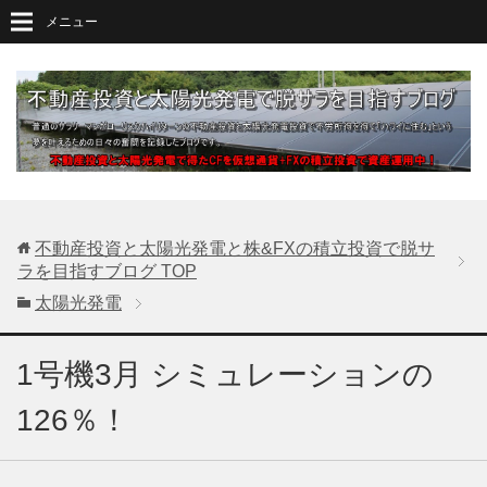
メニュー
不動産投資と太陽光発電と株&FXの積立投資で脱サ
ラを目指すブログ
TOP
太陽光発電
1号機3月 シミュレーションの
126％！