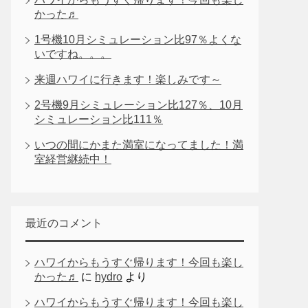
かった♬
1号機10月シミュレーション比97％よくな
いですね。。。
来週ハワイに行きます！楽しみです～
2号機9月シミュレーション比127％、10月
シミュレーション比111％
いつの間にかまた満室になってました！満
室経営継続中！
最近のコメント
ハワイからもうすぐ帰ります！今回も楽し
かった♬
に
hydro
より
ハワイからもうすぐ帰ります！今回も楽し