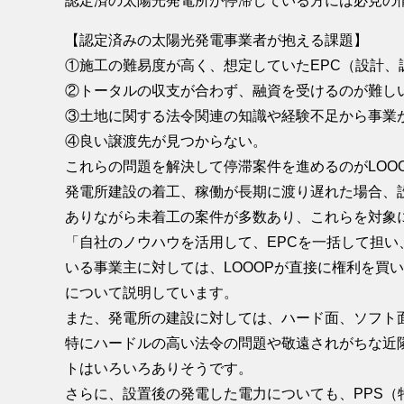
認定済の太陽光発電所が停滞している方には必見の
【認定済みの太陽光発電事業者が抱える課題】
①施工の難易度が高く、想定していたEPC（設計、
②トータルの収支が合わず、融資を受けるのが難し
③土地に関する法令関連の知識や経験不足から事業
④良い譲渡先が見つからない。
これらの問題を解決して停滞案件を進めるのがLOO
発電所建設の着工、稼働が長期に渡り遅れた場合、
ありながら未着工の案件が多数あり、これらを対象に
「自社のノウハウを活用して、EPCを一括して担
いる事業主に対しては、LOOOPが直接に権利を買
について説明しています。
また、発電所の建設に対しては、ハード面、ソフト
特にハードルの高い法令の問題や敬遠されがちな近
トはいろいろありそうです。
さらに、設置後の発電した電力についても、PPS