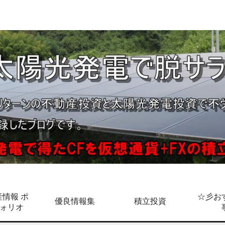
情報 ポ
☆彡お
優良情報集
積立投資
ォリオ