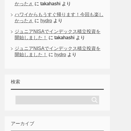
かった♬
に
takahashi
より
ハワイからもうすぐ帰ります！今回も楽し
かった♬
に
hydro
より
ジュニアNISAでインデックス積立投資を
開始しました！
に
takahashi
より
ジュニアNISAでインデックス積立投資を
開始しました！
に
hydro
より
検索
アーカイブ