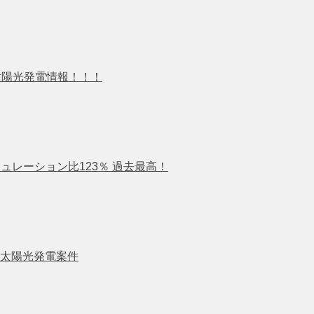
太陽光発電情報！！！
ュレーション比123％ 過去最高！
分譲太陽光発電案件