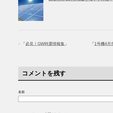
「
必見！GW特選情報集
」
「
1号機4月
コメントを残す
名前