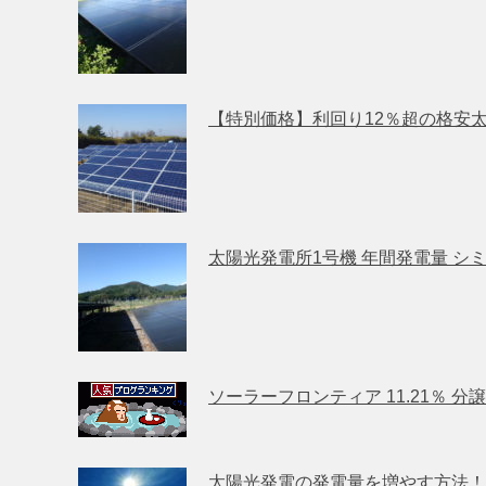
【特別価格】利回り12％超の格安
太陽光発電所1号機 年間発電量 シミ
ソーラーフロンティア 11.21％ 
太陽光発電の発電量を増やす方法！