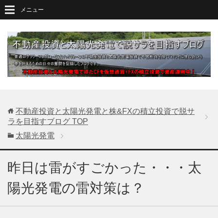
メニュー
不動産投資と太陽光発電と株&FXの積立投資で脱サ
ラを目指すブログ
TOP
太陽光発電
昨日は雷がすごかった・・・太
陽光発電の雷対策は？