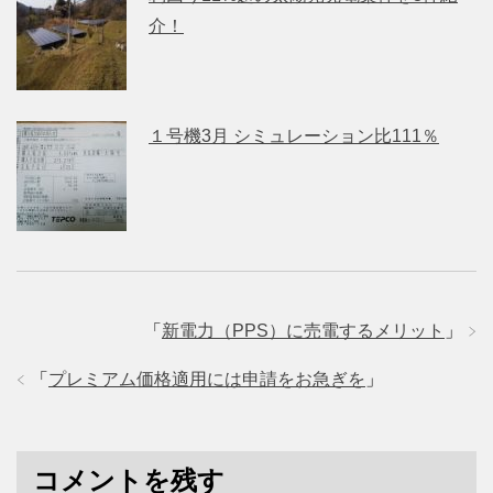
介！
１号機3月 シミュレーション比111％
「
新電力（PPS）に売電するメリット
」
「
プレミアム価格適用には申請をお急ぎを
」
コメントを残す