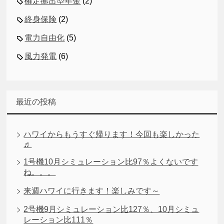
確定拠出型年金
(2)
終身保険
(2)
電力自由化
(5)
風力発電
(6)
最近の投稿
ハワイからもうすぐ帰ります！今回も楽しかった
♬
1号機10月シミュレーション比97％よくないです
ね。。。
来週ハワイに行きます！楽しみです～
2号機9月シミュレーション比127％、10月シミュ
レーション比111％