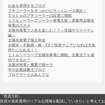
お金を管理するブログ
プチソーラーをきっかけにラットレース脱出！
５０ｋｗのプチソーラーの設置に挑戦
ミドルソーラーでソーラー発電大家｜産業用太陽光
発電のススメ
太陽光発電で人生を楽しむ！？～茨城サラリーマン
編～
太陽光発電で個人年金
太陽光・不動産・株・FX！投資マニアになれば大金
持ちになれる！！
ミドルソーラーで太陽光発電に挑戦。北東北でも成
功できるか？
太陽光発電と農業で脱サラ
中小企業診断士ブログ
ブログサークルあんてな
『投資方針』
投資や資産運用のリアルな情報を配信していきたいと考えてお