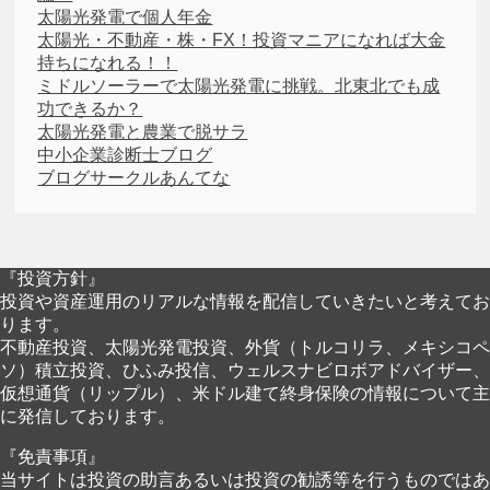
太陽光発電で個人年金
太陽光・不動産・株・FX！投資マニアになれば大金
持ちになれる！！
ミドルソーラーで太陽光発電に挑戦。北東北でも成
功できるか？
太陽光発電と農業で脱サラ
中小企業診断士ブログ
ブログサークルあんてな
『投資方針』
投資や資産運用のリアルな情報を配信していきたいと考えてお
ります。
不動産投資、太陽光発電投資、外貨（トルコリラ、メキシコペ
ソ）積立投資、ひふみ投信、ウェルスナビロボアドバイザー、
仮想通貨（リップル）、米ドル建て終身保険の情報について主
に発信しております。
『免責事項』
当サイトは投資の助言あるいは投資の勧誘等を行うものではあ