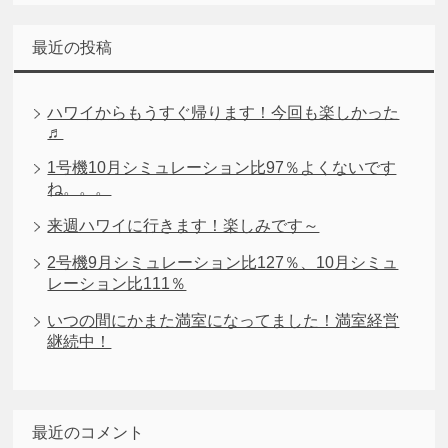
最近の投稿
ハワイからもうすぐ帰ります！今回も楽しかった
♬
1号機10月シミュレーション比97％よくないです
ね。。。
来週ハワイに行きます！楽しみです～
2号機9月シミュレーション比127％、10月シミュ
レーション比111％
いつの間にかまた満室になってました！満室経営
継続中！
最近のコメント