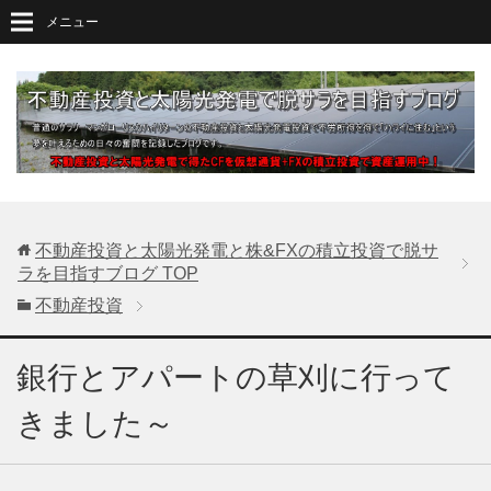
メニュー
不動産投資と太陽光発電と株&FXの積立投資で脱サ
ラを目指すブログ
TOP
不動産投資
銀行とアパートの草刈に行って
きました～