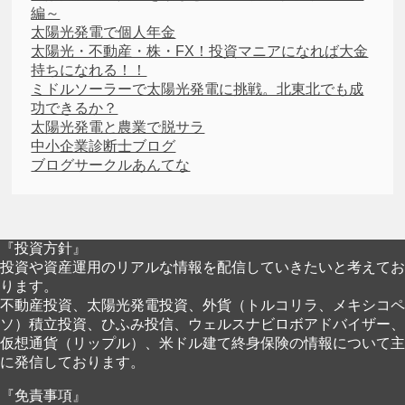
編～
太陽光発電で個人年金
太陽光・不動産・株・FX！投資マニアになれば大金
持ちになれる！！
ミドルソーラーで太陽光発電に挑戦。北東北でも成
功できるか？
太陽光発電と農業で脱サラ
中小企業診断士ブログ
ブログサークルあんてな
『投資方針』
投資や資産運用のリアルな情報を配信していきたいと考えてお
ります。
不動産投資、太陽光発電投資、外貨（トルコリラ、メキシコペ
ソ）積立投資、ひふみ投信、ウェルスナビロボアドバイザー、
仮想通貨（リップル）、米ドル建て終身保険の情報について主
に発信しております。
『免責事項』