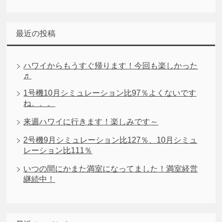
最近の投稿
ハワイからもうすぐ帰ります！今回も楽しかった
♬
1号機10月シミュレーション比97％よくないです
ね。。。
来週ハワイに行きます！楽しみです～
2号機9月シミュレーション比127％、10月シミュ
レーション比111％
いつの間にかまた満室になってました！満室経営
継続中！