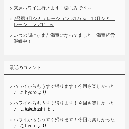
来週ハワイに行きます！楽しみです～
2号機9月シミュレーション比127％、10月シミュ
レーション比111％
いつの間にかまた満室になってました！満室経営
継続中！
最近のコメント
ハワイからもうすぐ帰ります！今回も楽しかった
♬
に
hydro
より
ハワイからもうすぐ帰ります！今回も楽しかった
♬
に
takahashi
より
ハワイからもうすぐ帰ります！今回も楽しかった
♬
に
hydro
より