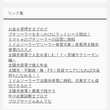
リンク集
お金を管理するブログ
プチソーラーをきっかけにラットレース脱出！
５０ｋｗのプチソーラーの設置に挑戦
ミドルソーラーでソーラー発電大家｜産業用太陽光
発電のススメ
太陽光発電で人生を楽しむ！？～茨城サラリーマン
編～
太陽光発電で個人年金
太陽光・不動産・株・FX！投資マニアになれば大金
持ちになれる！！
ミドルソーラーで太陽光発電に挑戦。北東北でも成
功できるか？
太陽光発電と農業で脱サラ
中小企業診断士ブログ
ブログサークルあんてな