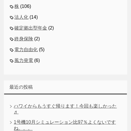
株
(106)
法人化
(14)
確定拠出型年金
(2)
終身保険
(2)
電力自由化
(5)
風力発電
(6)
最近の投稿
ハワイからもうすぐ帰ります！今回も楽しかった
♬
1号機10月シミュレーション比97％よくないです
ね。。。