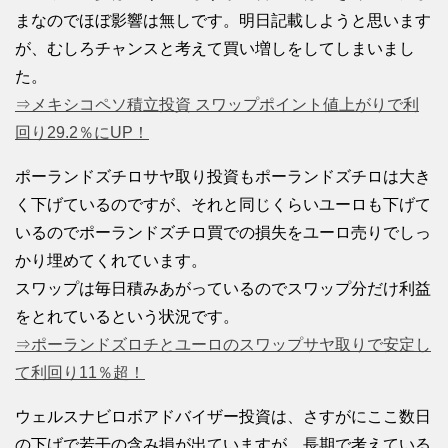
まなのでほぼ影響は無しです。明日記載しようと思います
が、むしろチャンスと考えて買い増しをしてしまいまし
た。
⇒メキシコペソ積立投資 スワップポイント値上がりで利
回り29.2％にUP！
ポーランドズチロサヤ取り投資もポーランドズチロは大き
く下げているのですが、それと同じくらいユーロも下げて
いるのでポーランドズチロ買での損失をユーロ売りでしっ
かり埋めてくれています。
スワップは毎日積みあがっているのでスワップ分だけ利益
をとれているという状況です。
⇒ポーランドズロチとユーロのスワップサヤ取りで安定し
て利回り11％超！
ウェルスナビロボアドバイザー投資は、さすがにここ数日
の下げで若干の含み損が出ていますが、長期で考えている