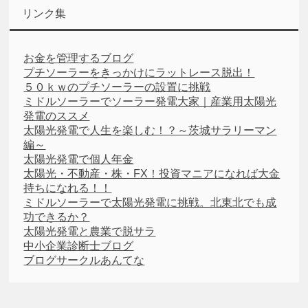
リンク集
お金を管理するブログ
プチソーラーをきっかけにラットレース脱出！
５０ｋｗのプチソーラーの設置に挑戦
ミドルソーラーでソーラー発電大家｜産業用太陽光
発電のススメ
太陽光発電で人生を楽しむ！？～茨城サラリーマン
編～
太陽光発電で個人年金
太陽光・不動産・株・FX！投資マニアになれば大金
持ちになれる！！
ミドルソーラーで太陽光発電に挑戦。北東北でも成
功できるか？
太陽光発電と農業で脱サラ
中小企業診断士ブログ
ブログサークルあんてな