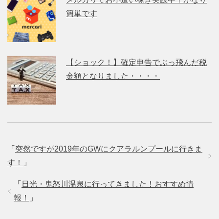
簡単です
【ショック！】確定申告でぶっ飛んだ税
金額となりました・・・・
「
突然ですが2019年のGWにクアラルンプールに行きま
す！
」
「
日光・鬼怒川温泉に行ってきました！おすすめ情
報！
」