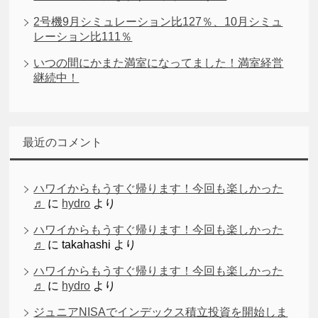
2号機9月シミュレーション比127％、10月シミュ
レーション比111％
いつの間にかまた満室になってました！満室経営
継続中！
最近のコメント
ハワイからもうすぐ帰ります！今回も楽しかった
♬
に
hydro
より
ハワイからもうすぐ帰ります！今回も楽しかった
♬
に
takahashi
より
ハワイからもうすぐ帰ります！今回も楽しかった
♬
に
hydro
より
ジュニアNISAでインデックス積立投資を開始しま