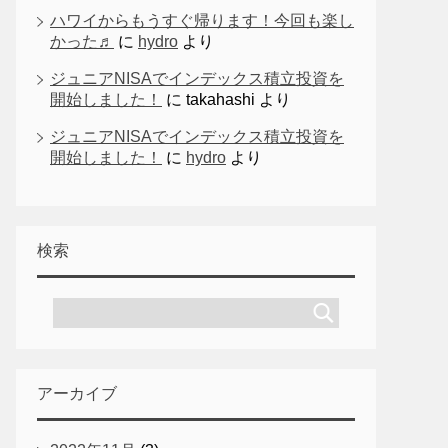
ハワイからもうすぐ帰ります！今回も楽し
かった♬
に
hydro
より
ジュニアNISAでインデックス積立投資を
開始しました！
に
takahashi
より
ジュニアNISAでインデックス積立投資を
開始しました！
に
hydro
より
検索
アーカイブ