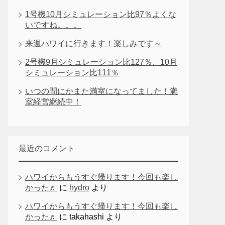
1号機10月シミュレーション比97％よくな
いですね。。。
来週ハワイに行きます！楽しみです～
2号機9月シミュレーション比127％、10月
シミュレーション比111％
いつの間にかまた満室になってました！満
室経営継続中！
最近のコメント
ハワイからもうすぐ帰ります！今回も楽し
かった♬
に
hydro
より
ハワイからもうすぐ帰ります！今回も楽し
かった♬
に
takahashi
より