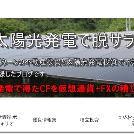
情報 ポ
☆彡お
優良情報集
積立投資
ォリオ