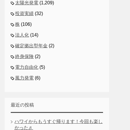
太陽光発電
(1,209)
投資実績
(32)
株
(106)
法人化
(14)
確定拠出型年金
(2)
終身保険
(2)
電力自由化
(5)
風力発電
(6)
最近の投稿
ハワイからもうすぐ帰ります！今回も楽し
かった♬