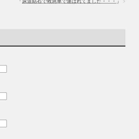
「
尿道結石で救急車で運ばれてました・・・
」