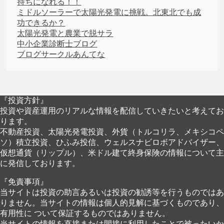
持ちになれる！！
ミドルソーラーで太陽光発電に挑戦。北東北でも成
功できるか？
太陽光発電と農業で脱サラ
中小企業診断士ブログ
ブログサークルあんてな
『投資方針』
投資や資産運用のリアルな情報を配信していきたいと考えてお
ります。
不動産投資、太陽光発電投資、外貨（トルコリラ、メキシコペ
ソ）積立投資、ひふみ投信、ウェルスナビロボアドバイザー、
仮想通貨（リップル）、米ドル建て終身保険の情報について主
に発信しております。
『免責事項』
当サイトは投資の助言あるいは投資の勧誘等を行うものではあ
りません。当サイトの情報は個人的見解に基づくものであり、
有用性に ついて保証するものではありません。
当サイトの情報を直接または間接に利用したことで被ったいか