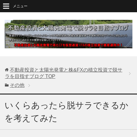
メニュー
不動産投資と太陽光発電と株&FXの積立投資で脱サ
ラを目指すブログ
TOP
その他
いくらあったら脱サラできるか
を考えてみた