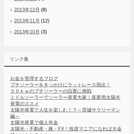
2013年12月
(8)
2013年11月
(12)
2013年10月
(3)
リンク集
お金を管理するブログ
プチソーラーをきっかけにラットレース脱出！
５０ｋｗのプチソーラーの設置に挑戦
ミドルソーラーでソーラー発電大家｜産業用太陽光
発電のススメ
太陽光発電で人生を楽しむ！？～茨城サラリーマン
編～
太陽光発電で個人年金
太陽光・不動産・株・FX！投資マニアになれば大金