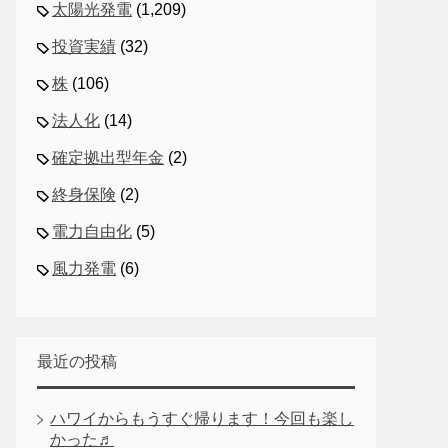
太陽光発電
(1,209)
投資実績
(32)
株
(106)
法人化
(14)
確定拠出型年金
(2)
終身保険
(2)
電力自由化
(5)
風力発電
(6)
最近の投稿
ハワイからもうすぐ帰ります！今回も楽し
かった♬