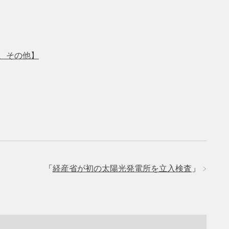
、その他】
「
経産省が初の太陽光発電所を立入検査
」