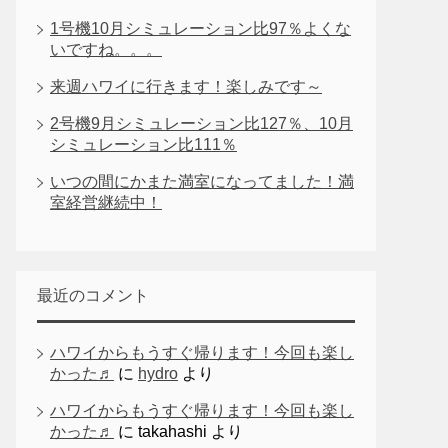
1号機10月シミュレーション比97％よくな
いですね。。。
来週ハワイに行きます！楽しみです～
2号機9月シミュレーション比127％、10月
シミュレーション比111％
いつの間にかまた満室になってました！満
室経営継続中！
最近のコメント
ハワイからもうすぐ帰ります！今回も楽し
かった♬
に
hydro
より
ハワイからもうすぐ帰ります！今回も楽し
かった♬
に
takahashi
より