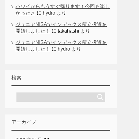
ハワイからもうすぐ帰ります！今回も楽し
かった♬
に
hydro
より
ジュニアNISAでインデックス積立投資を
開始しました！
に
takahashi
より
ジュニアNISAでインデックス積立投資を
開始しました！
に
hydro
より
検索
アーカイブ