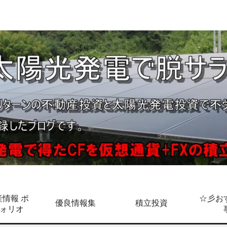
情報 ポ
☆彡お
優良情報集
積立投資
ォリオ