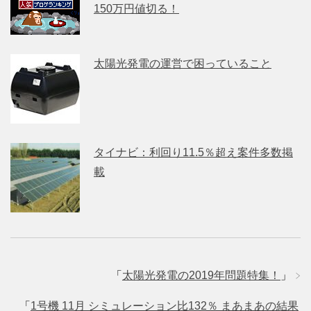
150万円値切る！
太陽光発電の運営で困っていること
タイナビ：利回り11.5％超え案件多数掲
載
「
太陽光発電の2019年問題特集！
」
「
1号機 11月 シミュレーション比132％ まあまあの結果