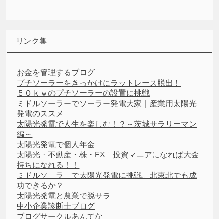
リンク集
お金を管理するブログ
プチソーラーをきっかけにラットレース脱出！
５０ｋｗのプチソーラーの設置に挑戦
ミドルソーラーでソーラー発電大家｜産業用太陽光
発電のススメ
太陽光発電で人生を楽しむ！？～茨城サラリーマン
編～
太陽光発電で個人年金
太陽光・不動産・株・FX！投資マニアになれば大金
持ちになれる！！
ミドルソーラーで太陽光発電に挑戦。北東北でも成
功できるか？
太陽光発電と農業で脱サラ
中小企業診断士ブログ
ブログサークルあんてな