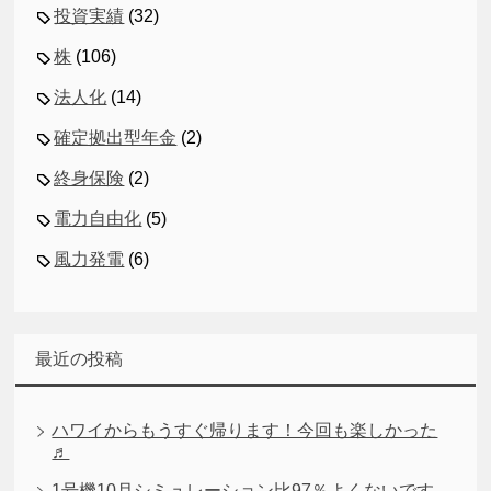
投資実績
(32)
株
(106)
法人化
(14)
確定拠出型年金
(2)
終身保険
(2)
電力自由化
(5)
風力発電
(6)
最近の投稿
ハワイからもうすぐ帰ります！今回も楽しかった
♬
1号機10月シミュレーション比97％よくないです