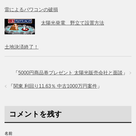
雷によるパワコンの破損
太陽光発電 野立て設置方法
土地決済終了！
「
5000円商品券プレゼント 太陽光販売会社と面談
」
「
関東 利回り11.63％ 中古1000万円案件
」
コメントを残す
名前