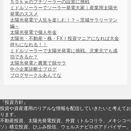
５０ｋｗのプチソーラーの設置に挑戦
ミドルソーラーでソーラー発電大家｜産業用太陽光
発電のススメ
太陽光発電で人生を楽しむ！？～茨城サラリーマン
編～
太陽光発電で個人年金
太陽光・不動産・株・FX！投資マニアになれば大金
持ちになれる！！
ミドルソーラーで太陽光発電に挑戦。北東北でも成
功できるか？
太陽光発電と農業で脱サラ
中小企業診断士ブログ
ブログサークルあんてな
『投資方針』
投資や資産運用のリアルな情報を配信していきたいと考えてお
ります。
不動産投資、太陽光発電投資、外貨（トルコリラ、メキシコペ
ソ）積立投資、ひふみ投信、ウェルスナビロボアドバイザー、