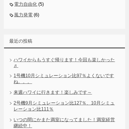
電力自由化
(5)
風力発電
(6)
最近の投稿
ハワイからもうすぐ帰ります！今回も楽しかった
♬
1号機10月シミュレーション比97％よくないです
ね。。。
来週ハワイに行きます！楽しみです～
2号機9月シミュレーション比127％、10月シミュ
レーション比111％
いつの間にかまた満室になってました！満室経営
継続中！