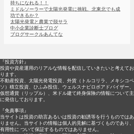
持ちになれる！！
ミドルソーラーで太陽光発電に挑戦。北東北でも成
功できるか？
太陽光発電と農業で脱サラ
中小企業診断士ブログ
ブログサークルあんてな
『投資方針』
投資や資産運用のリアルな情報を配信していきたいと考えてお
ります。
不動産投資、太陽光発電投資、外貨（トルコリラ、メキシコペ
ソ）積立投資、ひふみ投信、ウェルスナビロボアドバイザー、
仮想通貨（リップル）、米ドル建て終身保険の情報について主
に発信しております。
『免責事項』
当サイトは投資の助言あるいは投資の勧誘等を行うものではあ
りません。当サイトの情報は個人的見解に基づくものであり、
有用性に ついて保証するものではありません。