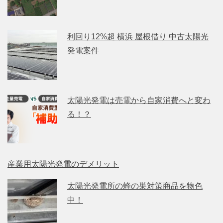
利回り12%超 横浜 屋根借り 中古太陽光
発電案件
太陽光発電は売電から自家消費へと変わ
る！？
産業用太陽光発電のデメリット
太陽光発電所の蜂の巣対策商品を物色
中！