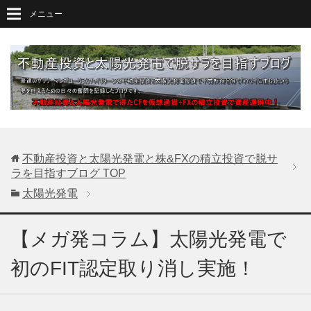
メニュー
不動産投資と太陽光発電と株&FXの積立投資で脱サ
ラを目指すブログ
TOP
太陽光発電
【メガ発コラム】太陽光発電で
初のFIT認定取り消し実施！