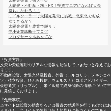
太陽光発電で個人年金
太陽光・不動産・株・FX！投資マニアになれば大金
持ちになれる！！
ミドルソーラーで太陽光発電に挑戦。北東北でも成
功できるか？
太陽光発電と農業で脱サラ
中小企業診断士ブログ
ブログサークルあんてな
『投資方針』
投資や資産運用のリアルな情報を配信していきたいと考えてお
ります。
不動産投資、太陽光発電投資、外貨（トルコリラ、メキシコペ
ソ）積立投資、ひふみ投信、ウェルスナビロボアドバイザー、
仮想通貨（リップル）、米ドル建て終身保険の情報について主
に発信しております。
『免責事項』
当サイトは投資の助言あるいは投資の勧誘等を行うものではあ
りません。当サイトの情報は個人的見解に基づくものであり、