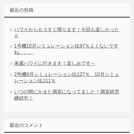
最近の投稿
ハワイからもうすぐ帰ります！今回も楽しかった
♬
1号機10月シミュレーション比97％よくないです
ね。。。
来週ハワイに行きます！楽しみです～
2号機9月シミュレーション比127％、10月シミュ
レーション比111％
いつの間にかまた満室になってました！満室経営
継続中！
最近のコメント