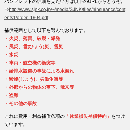
パンフレットの詳細を見たい方は以下のURLからどうぞ。
⇒
http://www.sjnk.co.jp/~/media/SJNK/files/hinsurance/cont
ents1/order_1804.pdf
補償範囲として以下を選んでおります。
・火災、落雷、破裂・爆発
・風災、雹(ひょう)災、雪災
・水災
・車両・航空機の衝突等
・給排水設備の事故による水漏れ
・騒擾(じょう)、労働争議等
・外部からの物体の落下、飛来等
・盗難
・その他の事故
これに費用・利益補償条項の
「休業損失補償特約」
をつけ
ています。