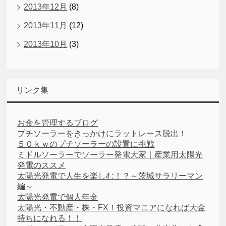
2013年12月
(8)
2013年11月
(12)
2013年10月
(3)
リンク集
お金を管理するブログ
プチソーラーをきっかけにラットレース脱出！
５０ｋｗのプチソーラーの設置に挑戦
ミドルソーラーでソーラー発電大家｜産業用太陽光
発電のススメ
太陽光発電で人生を楽しむ！？～茨城サラリーマン
編～
太陽光発電で個人年金
太陽光・不動産・株・FX！投資マニアになれば大金
持ちになれる！！