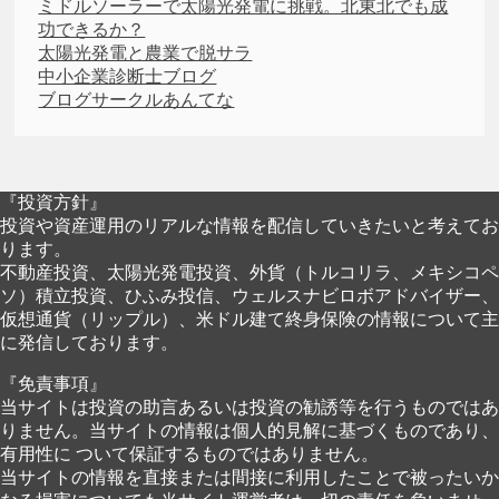
ミドルソーラーで太陽光発電に挑戦。北東北でも成
功できるか？
太陽光発電と農業で脱サラ
中小企業診断士ブログ
ブログサークルあんてな
『投資方針』
投資や資産運用のリアルな情報を配信していきたいと考えてお
ります。
不動産投資、太陽光発電投資、外貨（トルコリラ、メキシコペ
ソ）積立投資、ひふみ投信、ウェルスナビロボアドバイザー、
仮想通貨（リップル）、米ドル建て終身保険の情報について主
に発信しております。
『免責事項』
当サイトは投資の助言あるいは投資の勧誘等を行うものではあ
りません。当サイトの情報は個人的見解に基づくものであり、
有用性に ついて保証するものではありません。
当サイトの情報を直接または間接に利用したことで被ったいか