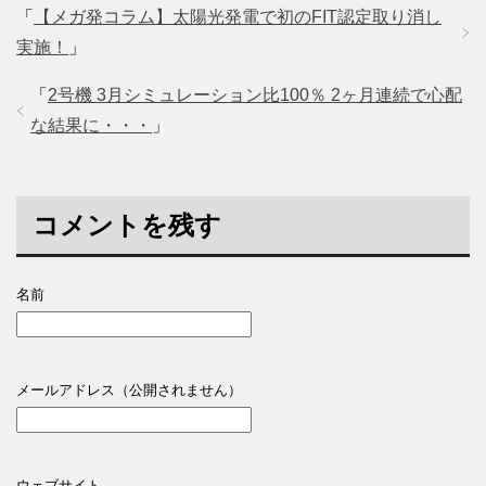
「
【メガ発コラム】太陽光発電で初のFIT認定取り消し
実施！
」
「
2号機 3月シミュレーション比100％ 2ヶ月連続で心配
な結果に・・・
」
コメントを残す
名前
メールアドレス（公開されません）
ウェブサイト