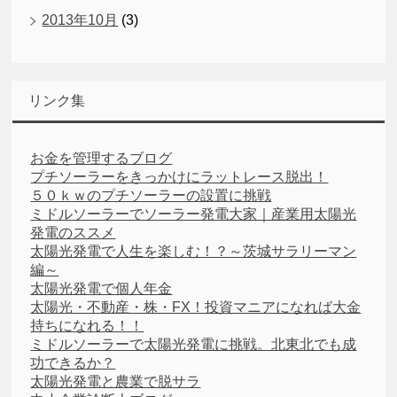
2013年10月
(3)
リンク集
お金を管理するブログ
プチソーラーをきっかけにラットレース脱出！
５０ｋｗのプチソーラーの設置に挑戦
ミドルソーラーでソーラー発電大家｜産業用太陽光
発電のススメ
太陽光発電で人生を楽しむ！？～茨城サラリーマン
編～
太陽光発電で個人年金
太陽光・不動産・株・FX！投資マニアになれば大金
持ちになれる！！
ミドルソーラーで太陽光発電に挑戦。北東北でも成
功できるか？
太陽光発電と農業で脱サラ