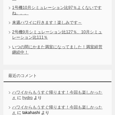
1号機10月シミュレーション比97％よくないです
ね。。。
来週ハワイに行きます！楽しみです～
2号機9月シミュレーション比127％、10月シミュ
レーション比111％
いつの間にかまた満室になってました！満室経営
継続中！
最近のコメント
ハワイからもうすぐ帰ります！今回も楽しかった
♬
に
hydro
より
ハワイからもうすぐ帰ります！今回も楽しかった
♬
に
takahashi
より