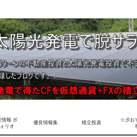
情報 ポ
☆彡お
優良情報集
積立投資
ォリオ