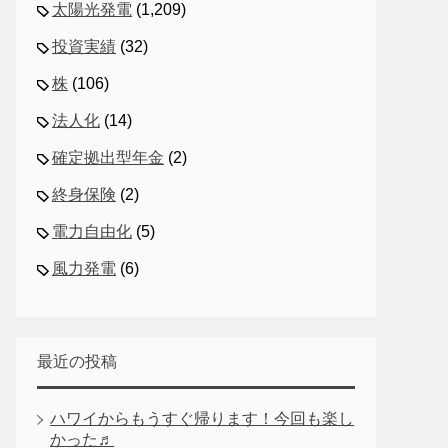
太陽光発電
(1,209)
投資実績
(32)
株
(106)
法人化
(14)
確定拠出型年金
(2)
終身保険
(2)
電力自由化
(5)
風力発電
(6)
最近の投稿
ハワイからもうすぐ帰ります！今回も楽し
かった♬