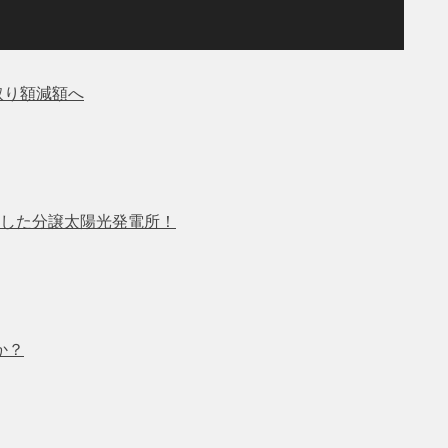
取り額減額へ
した分譲太陽光発電所！
か？