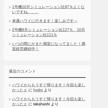
1号機10月シミュレーション比97％よくな
いですね。。。
来週ハワイに行きます！楽しみです～
2号機9月シミュレーション比127％、10月
シミュレーション比111％
いつの間にかまた満室になってました！満
室経営継続中！
最近のコメント
ハワイからもうすぐ帰ります！今回も楽し
かった♬
に
hydro
より
ハワイからもうすぐ帰ります！今回も楽し
かった♬
に
takahashi
より