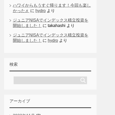
ハワイからもうすぐ帰ります！今回も楽し
かった♬
に
hydro
より
ジュニアNISAでインデックス積立投資を
開始しました！
に
takahashi
より
ジュニアNISAでインデックス積立投資を
開始しました！
に
hydro
より
検索
アーカイブ