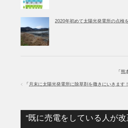
2020年初めて太陽光発電所の点検
「
熊
「
月末に太陽光発電所に除草剤を撒きにいきます
“既に売電をしている人が改