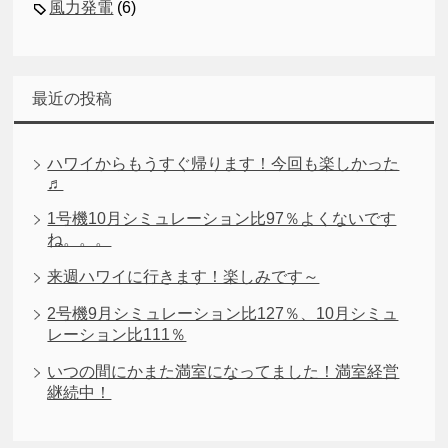
風力発電
(6)
最近の投稿
ハワイからもうすぐ帰ります！今回も楽しかった
♬
1号機10月シミュレーション比97％よくないです
ね。。。
来週ハワイに行きます！楽しみです～
2号機9月シミュレーション比127％、10月シミュ
レーション比111％
いつの間にかまた満室になってました！満室経営
継続中！