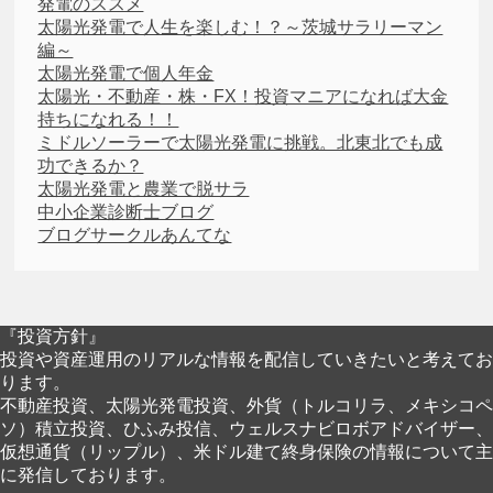
発電のススメ
太陽光発電で人生を楽しむ！？～茨城サラリーマン
編～
太陽光発電で個人年金
太陽光・不動産・株・FX！投資マニアになれば大金
持ちになれる！！
ミドルソーラーで太陽光発電に挑戦。北東北でも成
功できるか？
太陽光発電と農業で脱サラ
中小企業診断士ブログ
ブログサークルあんてな
『投資方針』
投資や資産運用のリアルな情報を配信していきたいと考えてお
ります。
不動産投資、太陽光発電投資、外貨（トルコリラ、メキシコペ
ソ）積立投資、ひふみ投信、ウェルスナビロボアドバイザー、
仮想通貨（リップル）、米ドル建て終身保険の情報について主
に発信しております。