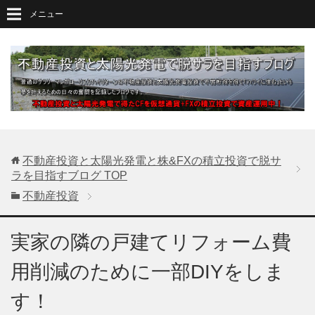
メニュー
不動産投資と太陽光発電と株&FXの積立投資で脱サ
ラを目指すブログ
TOP
不動産投資
実家の隣の戸建てリフォーム費
用削減のために一部DIYをしま
す！