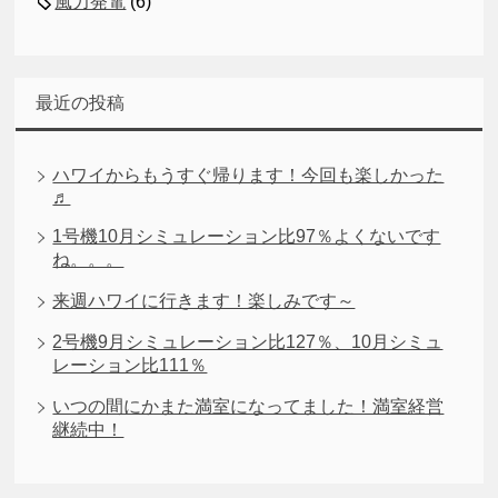
風力発電
(6)
最近の投稿
ハワイからもうすぐ帰ります！今回も楽しかった
♬
1号機10月シミュレーション比97％よくないです
ね。。。
来週ハワイに行きます！楽しみです～
2号機9月シミュレーション比127％、10月シミュ
レーション比111％
いつの間にかまた満室になってました！満室経営
継続中！