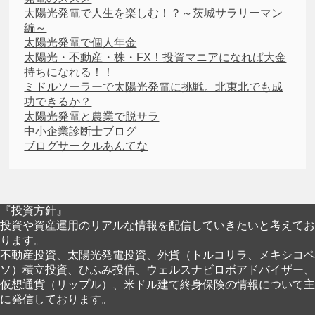
太陽光発電で人生を楽しむ！？～茨城サラリーマン
編～
太陽光発電で個人年金
太陽光・不動産・株・FX！投資マニアになれば大金
持ちになれる！！
ミドルソーラーで太陽光発電に挑戦。北東北でも成
功できるか？
太陽光発電と農業で脱サラ
中小企業診断士ブログ
ブログサークルあんてな
『投資方針』
投資や資産運用のリアルな情報を配信していきたいと考えてお
ります。
不動産投資、太陽光発電投資、外貨（トルコリラ、メキシコペ
ソ）積立投資、ひふみ投信、ウェルスナビロボアドバイザー、
仮想通貨（リップル）、米ドル建て終身保険の情報について主
に発信しております。