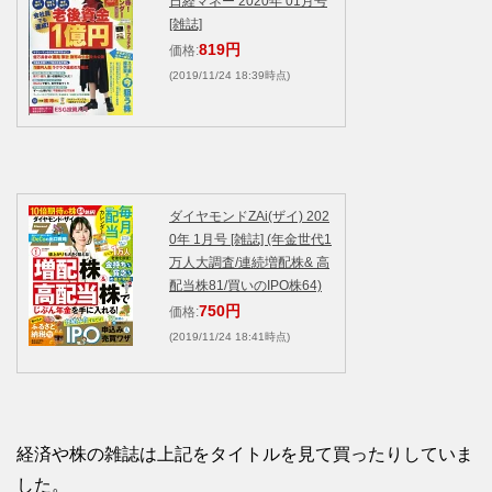
日経マネー 2020年 01月号
[雑誌]
819円
価格:
(2019/11/24 18:39時点)
ダイヤモンドZAi(ザイ) 202
0年 1月号 [雑誌] (年金世代1
万人大調査/連続増配株& 高
配当株81/買いのIPO株64)
750円
価格:
(2019/11/24 18:41時点)
経済や株の雑誌は上記をタイトルを見て買ったりしていま
した。