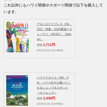
これ以外にもハワイ関係やスポーツ関係で以下を購入して
います。
アロハエクスプレス（No．
152） 特集：2020最強ベス
トハワイ （M-ON！ Delu
xe）
1,711円
価格:
(2019/11/24 18:44時点)
ハワイスタイル（NO．5
9） ハワイ好きが通いたく
なるショップ＆スポット
（エイムック）
1,430円
価格:
(2019/11/24 18:45時点)