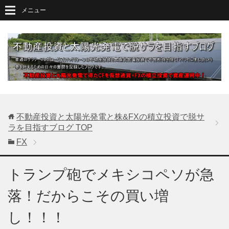
メニュー
不動産投資と太陽光発電と株&FXの積立投資で脱サ
ラを目指すブログ
TOP
FX
トランプ砲でメキシコペソが急
落！だからこその買い増
し！！！