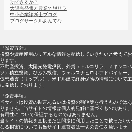
功できるか？
太陽光発電と農業で脱サラ
中小企業診断士ブログ
ブログサークルあんてな
『投資方針』
投資や資産運用のリアルな情報を配信していきたいと考えてお
ります。
不動産投資、太陽光発電投資、外貨（トルコリラ、メキシコペ
ソ）積立投資、ひふみ投信、ウェルスナビロボアドバイザー、
仮想通貨（リップル）、米ドル建て終身保険の情報について主
に発信しております。
『免責事項』
当サイトは投資の助言あるいは投資の勧誘等を行うものではあ
りません。当サイトの情報は個人的見解に基づくものであり、
有用性に ついて保証するものではありません。
当サイトの情報を直接または間接に利用したことで被ったいか
なる損害についても当サイト運営者は一切の責任を負いませ