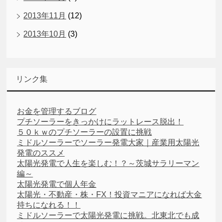
2013年11月
(12)
2013年10月
(3)
リンク集
お金を管理するブログ
プチソーラーをきっかけにラットレース脱出！
５０ｋｗのプチソーラーの設置に挑戦
ミドルソーラーでソーラー発電大家｜産業用太陽光
発電のススメ
太陽光発電で人生を楽しむ！？～茨城サラリーマン
編～
太陽光発電で個人年金
太陽光・不動産・株・FX！投資マニアになれば大金
持ちになれる！！
ミドルソーラーで太陽光発電に挑戦。北東北でも成