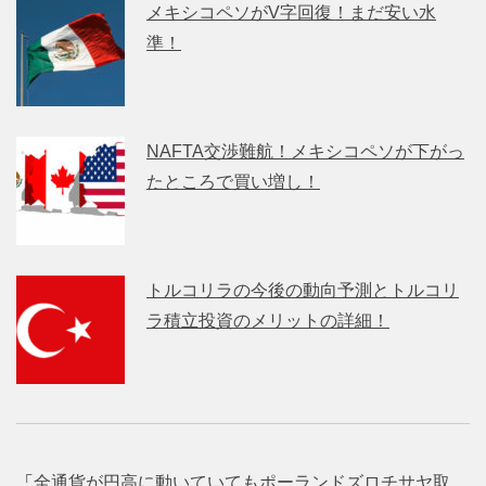
メキシコペソがV字回復！まだ安い水
準！
NAFTA交渉難航！メキシコペソが下がっ
たところで買い増し！
トルコリラの今後の動向予測とトルコリ
ラ積立投資のメリットの詳細！
「
全通貨が円高に動いていてもポーランドズロチサヤ取