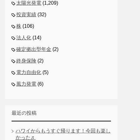
太陽光発電
(1,209)
投資実績
(32)
株
(106)
法人化
(14)
確定拠出型年金
(2)
終身保険
(2)
電力自由化
(5)
風力発電
(6)
最近の投稿
ハワイからもうすぐ帰ります！今回も楽し
かった♬