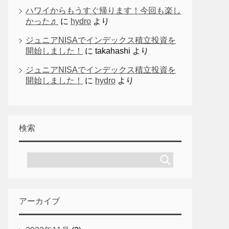
ハワイからもうすぐ帰ります！今回も楽し
かった♬
に
hydro
より
ジュニアNISAでインデックス積立投資を
開始しました！
に
takahashi
より
ジュニアNISAでインデックス積立投資を
開始しました！
に
hydro
より
検索
アーカイブ