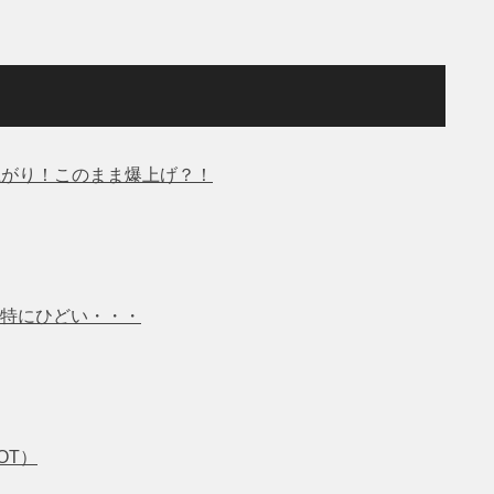
上がり！このまま爆上げ？！
特にひどい・・・
OT）