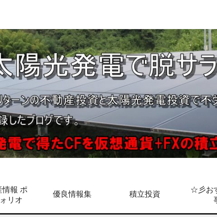
情報 ポ
☆彡お
優良情報集
積立投資
ォリオ