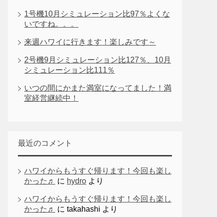
1号機10月シミュレーション比97％よくな
いですね。。。
来週ハワイに行きます！楽しみです～
2号機9月シミュレーション比127％、10月
シミュレーション比111％
いつの間にかまた満室になってました！満
室経営継続中！
最近のコメント
ハワイからもうすぐ帰ります！今回も楽し
かった♬
に
hydro
より
ハワイからもうすぐ帰ります！今回も楽し
かった♬
に
takahashi
より