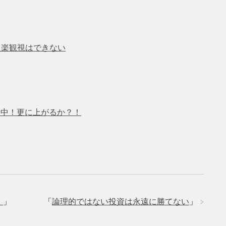
も楽観視はできない
新中！更に上がるか？！
！
」
「
論理的ではない投資は永遠に勝てない
」