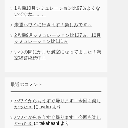
1号機10月シミュレーション比97％よくな
いですね。。。
来週ハワイに行きます！楽しみです～
2号機9月シミュレーション比127％、10月
シミュレーション比111％
いつの間にかまた満室になってました！満
室経営継続中！
最近のコメント
ハワイからもうすぐ帰ります！今回も楽し
かった♬
に
hydro
より
ハワイからもうすぐ帰ります！今回も楽し
かった♬
に
takahashi
より