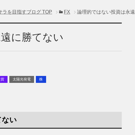
サラを目指すブログ
TOP
FX
論理的ではない投資は永遠
永遠に勝てない
通貨
太陽光発電
株
てない