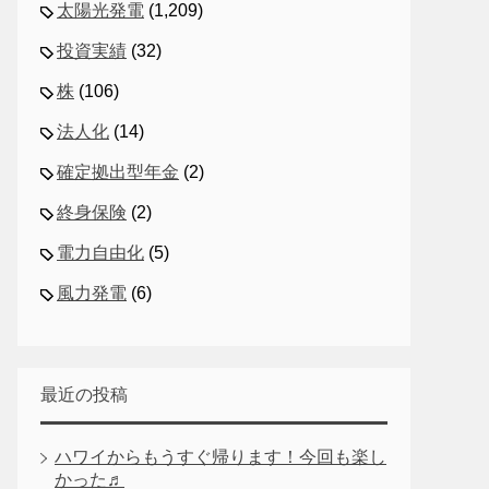
太陽光発電
(1,209)
投資実績
(32)
株
(106)
法人化
(14)
確定拠出型年金
(2)
終身保険
(2)
電力自由化
(5)
風力発電
(6)
最近の投稿
ハワイからもうすぐ帰ります！今回も楽し
かった♬