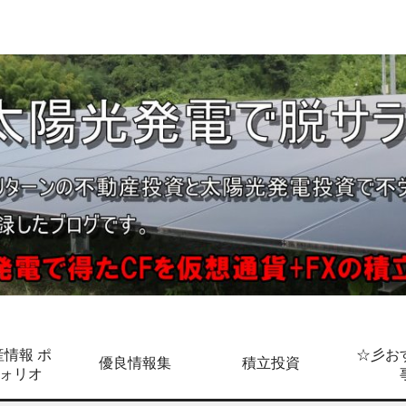
情報 ポ
☆彡お
優良情報集
積立投資
ォリオ