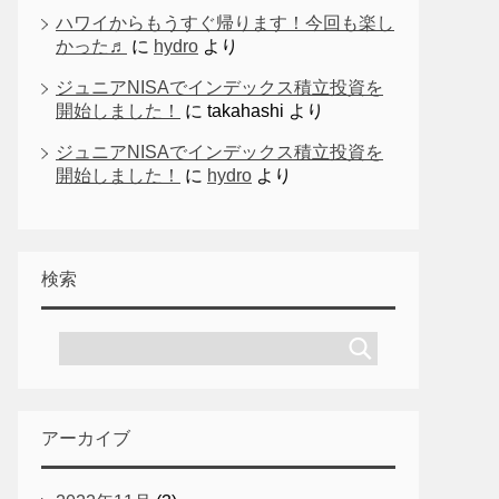
ハワイからもうすぐ帰ります！今回も楽し
かった♬
に
hydro
より
ジュニアNISAでインデックス積立投資を
開始しました！
に
takahashi
より
ジュニアNISAでインデックス積立投資を
開始しました！
に
hydro
より
検索
アーカイブ