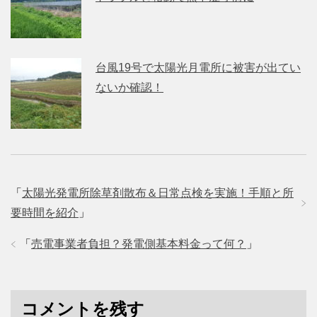
台風19号で太陽光月電所に被害が出てい
ないか確認！
「
太陽光発電所除草剤散布＆日常点検を実施！手順と所
要時間を紹介
」
「
売電事業者負担？発電側基本料金って何？
」
コメントを残す