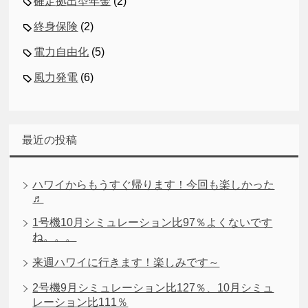
確定拠出型年金
(2)
終身保険
(2)
電力自由化
(5)
風力発電
(6)
最近の投稿
ハワイからもうすぐ帰ります！今回も楽しかった
♬
1号機10月シミュレーション比97％よくないです
ね。。。
来週ハワイに行きます！楽しみです～
2号機9月シミュレーション比127％、10月シミュ
レーション比111％