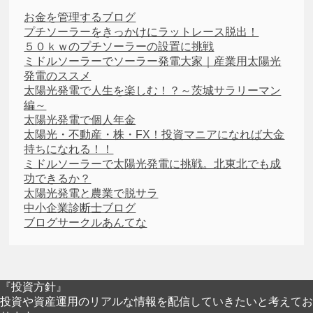
お金を管理するブログ
プチソーラーをきっかけにラットレース脱出！
５０ｋｗのプチソーラーの設置に挑戦
ミドルソーラーでソーラー発電大家｜産業用太陽光
発電のススメ
太陽光発電で人生を楽しむ！？～茨城サラリーマン
編～
太陽光発電で個人年金
太陽光・不動産・株・FX！投資マニアになれば大金
持ちになれる！！
ミドルソーラーで太陽光発電に挑戦。北東北でも成
功できるか？
太陽光発電と農業で脱サラ
中小企業診断士ブログ
ブログサークルあんてな
『投資方針』
投資や資産運用のリアルな情報を配信していきたいと考えてお