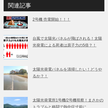
関連記事
2号機 売電開始！！！
台風で太陽光パネルが飛ばされる！太陽
光発電による死者は原子力の5倍？！
太陽光発電パネルを清掃したい！どうや
るか？！
太陽光発電所1号機/2号機視察！まさかの
トラブルと格闘で熱中症寸前に