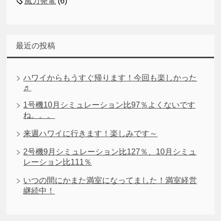
風力発電
(6)
最近の投稿
ハワイからもうすぐ帰ります！今回も楽しかった
♬
1号機10月シミュレーション比97％よくないです
ね。。。
来週ハワイに行きます！楽しみです～
2号機9月シミュレーション比127％、10月シミュ
レーション比111％
いつの間にかまた満室になってました！満室経営
継続中！