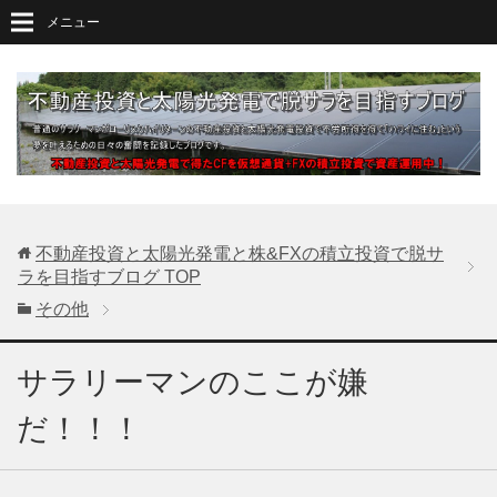
メニュー
不動産投資と太陽光発電と株&FXの積立投資で脱サ
ラを目指すブログ
TOP
その他
サラリーマンのここが嫌
だ！！！