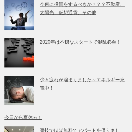
今何に投資をするべきか？？？不動産、
太陽光、仮想通貨、その他
2020年は不穏なスタートで混乱必至！
少々疲れが溜まりました～エネルギー充
電中！
今日から夏休み！
裏技でほぼ無料でアパートを借りまし