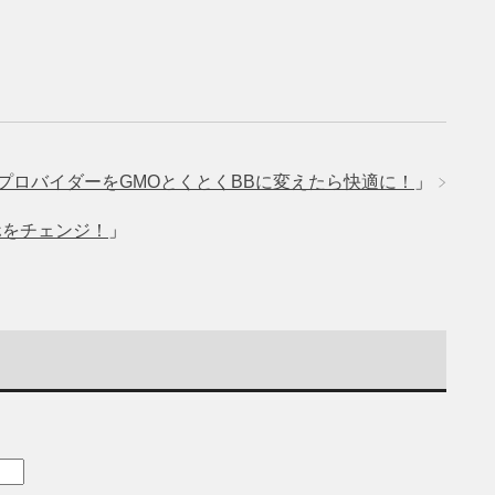
プロバイダーをGMOとくとくBBに変えたら快適に！
」
ホをチェンジ！
」