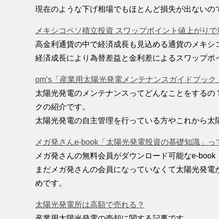
現在のような下げ相場でもほとんど損失が出ないの
メキシコペソ積立投資 スワップポイント値上がりで利
高金利通貨の中で経済成長も見込める通貨のメキシ
経済成長により為替差益と金利差によるスワップポ
om’s「産業用太陽光発電メンテナンスガイドブッ
太陽光発電のメンテナンスってどんなことをするの
クの紹介です。
太陽光発電の自主管理を行っている方やこれから太
メガ発さんe-book「太陽光発電投資の基礎知識」
メガ発さんの無料会員がダウンロード可能なe-bo
まだメガ発さんの会員になっていなくて太陽光発電
めです。
太陽光発電所は高額で売れる？
産業用太陽光発電の売却に関する記事です。