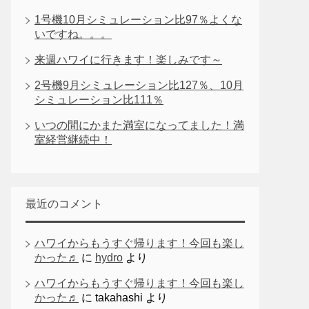
1号機10月シミュレーション比97％よくな
いですね。。。
来週ハワイに行きます！楽しみです～
2号機9月シミュレーション比127％、10月
シミュレーション比111％
いつの間にかまた満室になってました！満
室経営継続中！
最近のコメント
ハワイからもうすぐ帰ります！今回も楽し
かった♬
に
hydro
より
ハワイからもうすぐ帰ります！今回も楽し
かった♬
に
takahashi
より