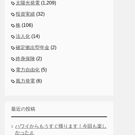
太陽光発電
(1,209)
投資実績
(32)
株
(106)
法人化
(14)
確定拠出型年金
(2)
終身保険
(2)
電力自由化
(5)
風力発電
(6)
最近の投稿
ハワイからもうすぐ帰ります！今回も楽し
かった♬