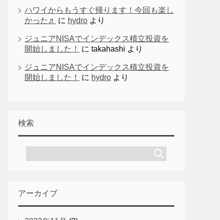
ハワイからもうすぐ帰ります！今回も楽し
かった♬
に
hydro
より
ジュニアNISAでインデックス積立投資を
開始しました！
に
takahashi
より
ジュニアNISAでインデックス積立投資を
開始しました！
に
hydro
より
検索
アーカイブ