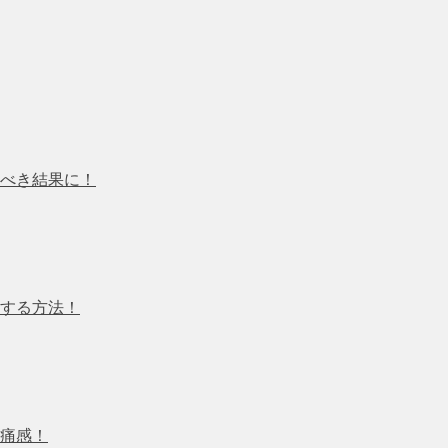
べき結果に！
する方法！
痛感！