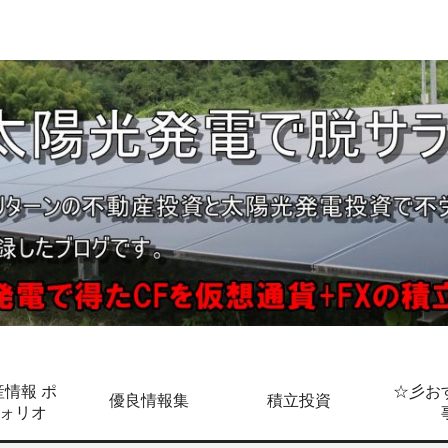
情報 ポ
☆彡お
優良情報集
積立投資
ォリオ