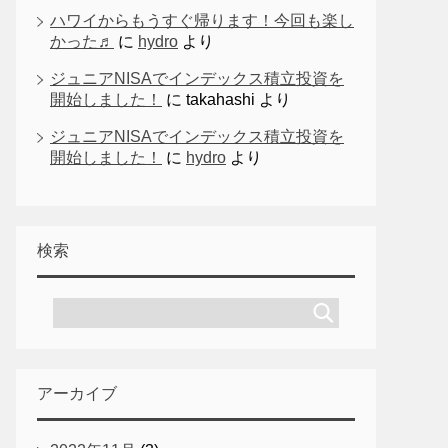
ハワイからもうすぐ帰ります！今回も楽し
かった♬
に
hydro
より
ジュニアNISAでインデックス積立投資を
開始しました！
に
takahashi
より
ジュニアNISAでインデックス積立投資を
開始しました！
に
hydro
より
検索
アーカイブ