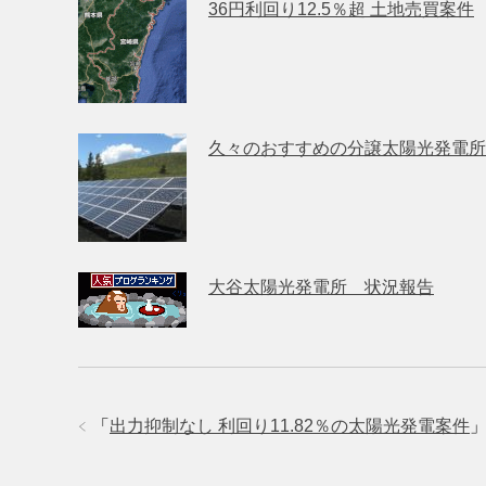
36円利回り12.5％超 土地売買案件
久々のおすすめの分譲太陽光発電所利
大谷太陽光発電所 状況報告
「
出力抑制なし 利回り11.82％の太陽光発電案件