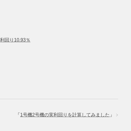
回り10.93％
」
「
1号機2号機の実利回りを計算してみました
」