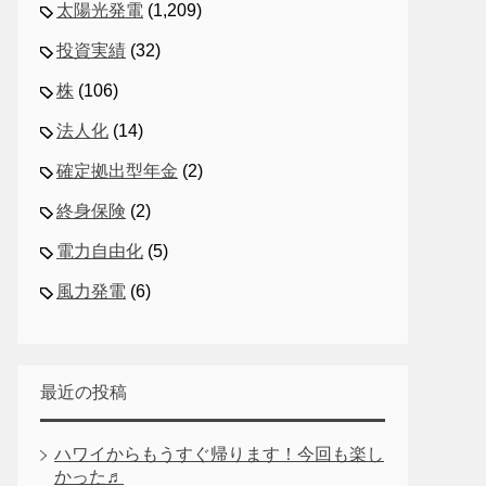
太陽光発電
(1,209)
投資実績
(32)
株
(106)
法人化
(14)
確定拠出型年金
(2)
終身保険
(2)
電力自由化
(5)
風力発電
(6)
最近の投稿
ハワイからもうすぐ帰ります！今回も楽し
かった♬