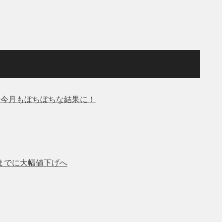
％ 今月もぼちぼちな結果に！
年までに大幅値下げへ