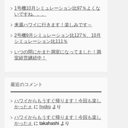
1号機10月シミュレーション比97％よくな
いですね。。。
来週ハワイに行きます！楽しみです～
2号機9月シミュレーション比127％、10月
シミュレーション比111％
いつの間にかまた満室になってました！満
室経営継続中！
最近のコメント
ハワイからもうすぐ帰ります！今回も楽し
かった♬
に
hydro
より
ハワイからもうすぐ帰ります！今回も楽し
かった♬
に
takahashi
より