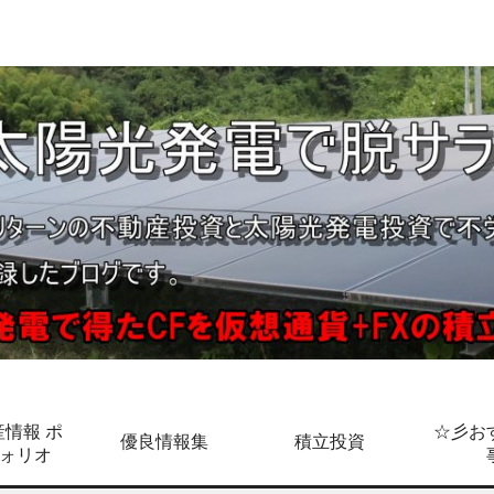
情報 ポ
☆彡お
優良情報集
積立投資
ォリオ