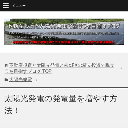
メニュー
不動産投資と太陽光発電と株&FXの積立投資で脱サ
ラを目指すブログ
TOP
太陽光発電
太陽光発電の発電量を増やす方
法！