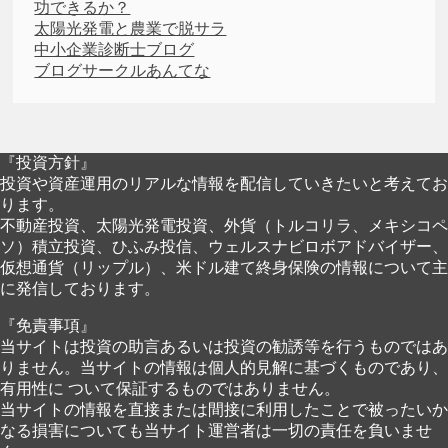
功できるか？
太陽光発電と農業で脱サラ
中小企業診断士ブログ
ブログサークルあんてな
『投資方針』
投資や資産運用のリアルな情報を配信していきたいと考えてお
ります。
不動産投資、太陽光発電投資、外貨（トルコリラ、メキシコペ
ソ）積立投資、ひふみ投信、ウェルスナビロボアドバイザー、
仮想通貨（リップル）、米ドル建て終身保険の情報について主
に発信しております。
『免責事項』
当サイトは投資の助言あるいは投資の勧誘等を行うものではあ
りません。当サイトの情報は個人的見解に基づくものであり、
有用性に ついて保証するものではありません。
当サイトの情報を直接または間接に利用したことで被ったいか
なる損害についても当サイト運営者は一切の責任を負いませ