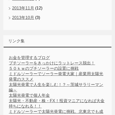
2013年11月
(12)
2013年10月
(3)
リンク集
お金を管理するブログ
プチソーラーをきっかけにラットレース脱出！
５０ｋｗのプチソーラーの設置に挑戦
ミドルソーラーでソーラー発電大家｜産業用太陽光
発電のススメ
太陽光発電で人生を楽しむ！？～茨城サラリーマン
編～
太陽光発電で個人年金
太陽光・不動産・株・FX！投資マニアになれば大金
持ちになれる！！
ミドルソーラーで太陽光発電に挑戦。北東北でも成