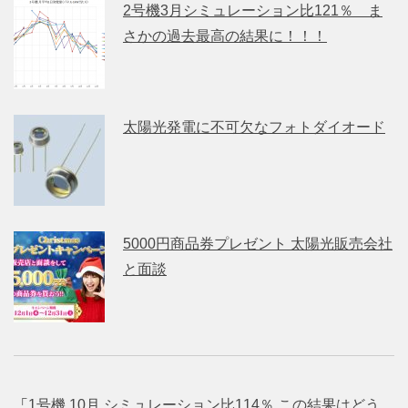
2号機3月シミュレーション比121％ ま
さかの過去最高の結果に！！！
太陽光発電に不可欠なフォトダイオード
5000円商品券プレゼント 太陽光販売会社
と面談
「
1号機 10月 シミュレーション比114％ この結果はどう