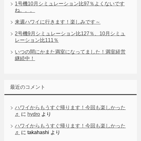
1号機10月シミュレーション比97％よくないです
ね。。。
来週ハワイに行きます！楽しみです～
2号機9月シミュレーション比127％、10月シミュ
レーション比111％
いつの間にかまた満室になってました！満室経営
継続中！
最近のコメント
ハワイからもうすぐ帰ります！今回も楽しかった
♬
に
hydro
より
ハワイからもうすぐ帰ります！今回も楽しかった
♬
に
takahashi
より