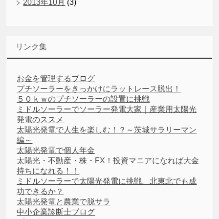
2013年10月
(3)
リンク集
お金を管理するブログ
プチソーラーをきっかけにラットレース脱出！
５０ｋｗのプチソーラーの設置に挑戦
ミドルソーラーでソーラー発電大家｜産業用太陽光
発電のススメ
太陽光発電で人生を楽しむ！？～茨城サラリーマン
編～
太陽光発電で個人年金
太陽光・不動産・株・FX！投資マニアになれば大金
持ちになれる！！
ミドルソーラーで太陽光発電に挑戦。北東北でも成
功できるか？
太陽光発電と農業で脱サラ
中小企業診断士ブログ