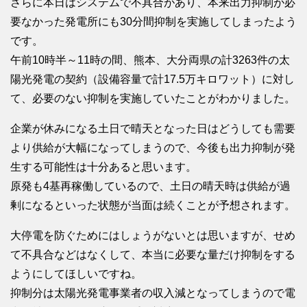
さらに本日はシステムで不具合があり、本来出力抑制が必
要なかった発電所にも30分間抑制を実施してしまったよう
です。
午前10時半～11時の間、熊本、大分両県の計3263件の太
陽光発電の契約（設備容量で計17.5万キロワット）に対し
て、必要のない抑制を実施していたことがわかりました。
企業が休みになる土日で晴天となった日はどうしても需要
より供給が大幅になってしまうので、今後も出力抑制が発
生する可能性は十分あると思います。
原発も4基再稼働しているので、土日の晴天時は供給が過
剰になるといった状態が当面は続くことが予想されます。
大停電を防ぐためにはしょうがないとは思いますが、せめ
て不具合などはなくして、本当に必要な量だけ抑制をする
ようにしてほしいですね。
抑制分は太陽光発電事業者の収入減となってしまうので電