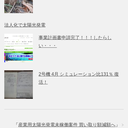
法人化で太陽光発電
事業計画書申請完了！！！したらし
い・・・
2号機 4月 シミュレーション比131％ 復
活！
「
産業用太陽光発電未稼働案件 買い取り額減額へ
」