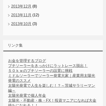
2013年12月
(8)
2013年11月
(12)
2013年10月
(3)
リンク集
お金を管理するブログ
プチソーラーをきっかけにラットレース脱出！
５０ｋｗのプチソーラーの設置に挑戦
ミドルソーラーでソーラー発電大家｜産業用太陽光
発電のススメ
太陽光発電で人生を楽しむ！？～茨城サラリーマン
編～
太陽光発電で個人年金
太陽光・不動産・株・FX！投資マニアになれば大金
持ちになれる！！