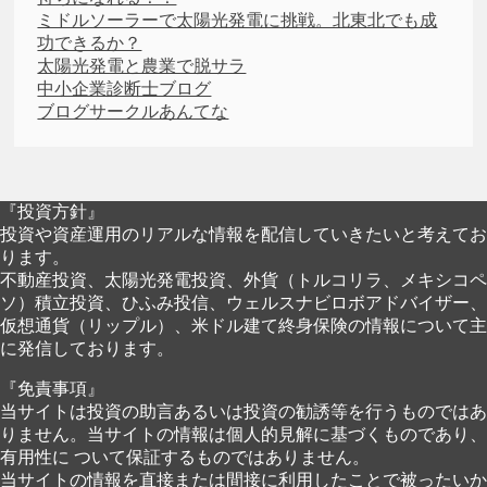
ミドルソーラーで太陽光発電に挑戦。北東北でも成
功できるか？
太陽光発電と農業で脱サラ
中小企業診断士ブログ
ブログサークルあんてな
『投資方針』
投資や資産運用のリアルな情報を配信していきたいと考えてお
ります。
不動産投資、太陽光発電投資、外貨（トルコリラ、メキシコペ
ソ）積立投資、ひふみ投信、ウェルスナビロボアドバイザー、
仮想通貨（リップル）、米ドル建て終身保険の情報について主
に発信しております。
『免責事項』
当サイトは投資の助言あるいは投資の勧誘等を行うものではあ
りません。当サイトの情報は個人的見解に基づくものであり、
有用性に ついて保証するものではありません。
当サイトの情報を直接または間接に利用したことで被ったいか