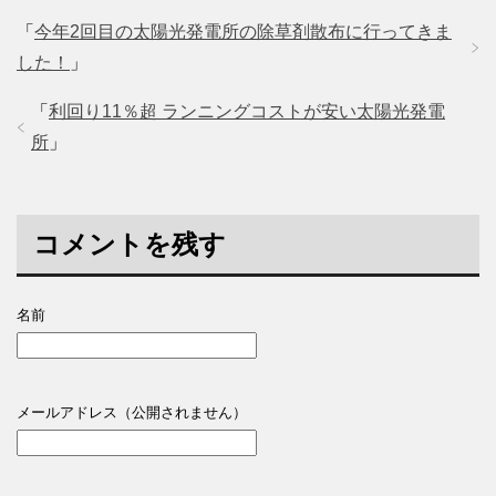
「
今年2回目の太陽光発電所の除草剤散布に行ってきま
した！
」
「
利回り11％超 ランニングコストが安い太陽光発電
所
」
コメントを残す
名前
メールアドレス（公開されません）