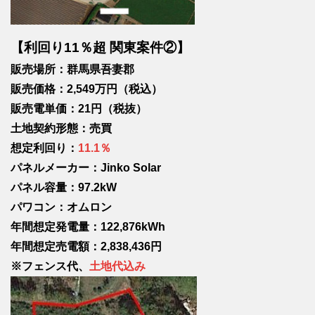
【利回り11％超 関東案件②】
販売場所：群馬県吾妻郡
販売価格：2,549万円（税込）
販売電単価：21円（税抜）
土地契約形態：売買
想定利回り：
11.1％
パネルメーカー：Jinko Solar
パネル容量：97.2kW
パワコン：オムロン
年間想定発電量：122,876kWh
年間想定売電額：2,83
8,436
円
※フェンス代、
土地代込み