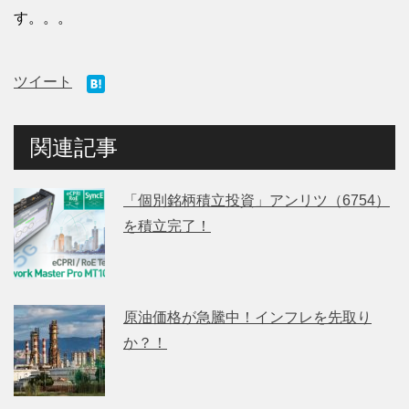
す。。。
ツイート
関連記事
「個別銘柄積立投資」アンリツ（6754）
を積立完了！
原油価格が急騰中！インフレを先取り
か？！