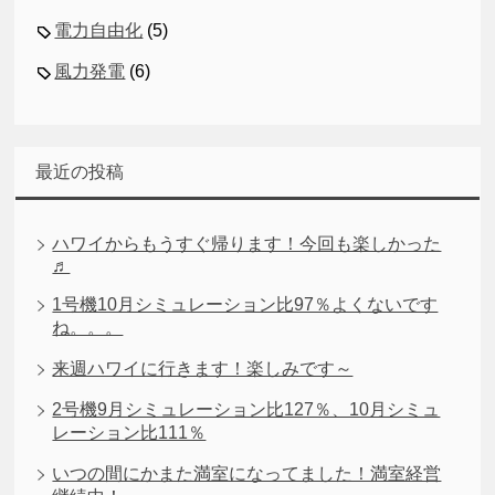
電力自由化
(5)
風力発電
(6)
最近の投稿
ハワイからもうすぐ帰ります！今回も楽しかった
♬
1号機10月シミュレーション比97％よくないです
ね。。。
来週ハワイに行きます！楽しみです～
2号機9月シミュレーション比127％、10月シミュ
レーション比111％
いつの間にかまた満室になってました！満室経営