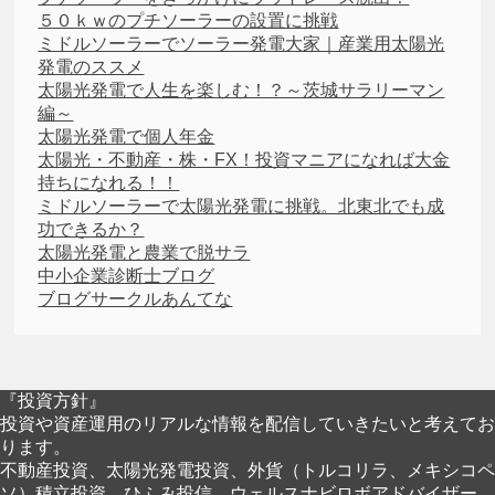
５０ｋｗのプチソーラーの設置に挑戦
ミドルソーラーでソーラー発電大家｜産業用太陽光
発電のススメ
太陽光発電で人生を楽しむ！？～茨城サラリーマン
編～
太陽光発電で個人年金
太陽光・不動産・株・FX！投資マニアになれば大金
持ちになれる！！
ミドルソーラーで太陽光発電に挑戦。北東北でも成
功できるか？
太陽光発電と農業で脱サラ
中小企業診断士ブログ
ブログサークルあんてな
『投資方針』
投資や資産運用のリアルな情報を配信していきたいと考えてお
ります。
不動産投資、太陽光発電投資、外貨（トルコリラ、メキシコペ
ソ）積立投資、ひふみ投信、ウェルスナビロボアドバイザー、