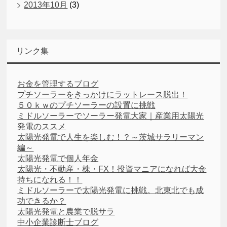
2013年10月
(3)
リンク集
お金を管理するブログ
プチソーラーをきっかけにラットレース脱出！
５０ｋｗのプチソーラーの設置に挑戦
ミドルソーラーでソーラー発電大家｜産業用太陽光
発電のススメ
太陽光発電で人生を楽しむ！？～茨城サラリーマン
編～
太陽光発電で個人年金
太陽光・不動産・株・FX！投資マニアになれば大金
持ちになれる！！
ミドルソーラーで太陽光発電に挑戦。北東北でも成
功できるか？
太陽光発電と農業で脱サラ
中小企業診断士ブログ