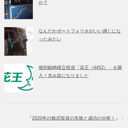
か？
なんだかポートフォリオがいい感じにな
ったみたい
個別銘柄積立投資「花王（4452）」を購
入！含み益になりました
「
2020年の株式投資の失敗と成功の分析！
」