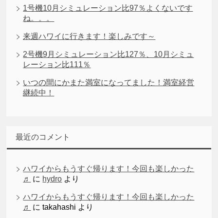
1号機10月シミュレーション比97％よくないです
ね。。。
来週ハワイに行きます！楽しみです～
2号機9月シミュレーション比127％、10月シミュ
レーション比111％
いつの間にかまた満室になってました！満室経営
継続中！
最近のコメント
ハワイからもうすぐ帰ります！今回も楽しかった
♬
に
hydro
より
ハワイからもうすぐ帰ります！今回も楽しかった
♬
に
takahashi
より