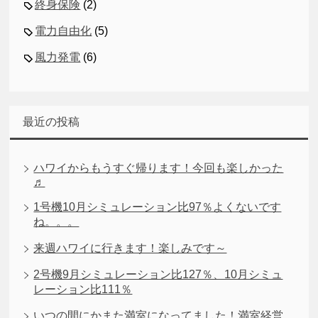
終身保険
(2)
電力自由化
(5)
風力発電
(6)
最近の投稿
ハワイからもうすぐ帰ります！今回も楽しかった
♬
1号機10月シミュレーション比97％よくないです
ね。。。
来週ハワイに行きます！楽しみです～
2号機9月シミュレーション比127％、10月シミュ
レーション比111％
いつの間にかまた満室になってました！満室経営