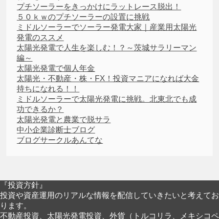
プチソーラーをきっかけにラットレース脱出！
５０ｋｗのプチソーラーの設置に挑戦
ミドルソーラーでソーラー発電大家｜産業用太陽光
発電のススメ
太陽光発電で人生を楽しむ！？～茨城サラリーマン
編～
太陽光発電で個人年金
太陽光・不動産・株・FX！投資マニアになれば大金
持ちになれる！！
ミドルソーラーで太陽光発電に挑戦。北東北でも成
功できるか？
太陽光発電と農業で脱サラ
中小企業診断士ブログ
ブログサークルあんてな
『投資方針』
投資や資産運用のリアルな情報を配信していきたいと考えてお
ります。
不動産投資、太陽光発電投資、外貨（トルコリラ、メキシコペ