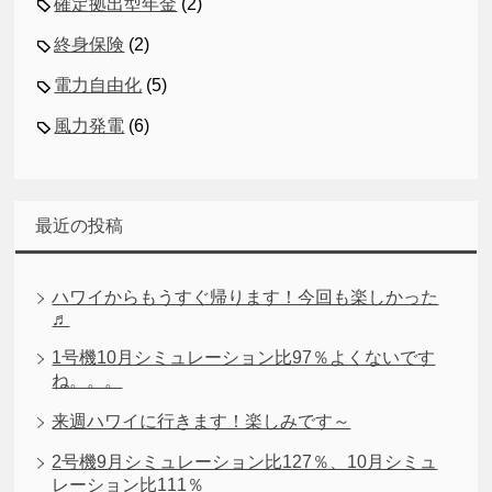
確定拠出型年金
(2)
終身保険
(2)
電力自由化
(5)
風力発電
(6)
最近の投稿
ハワイからもうすぐ帰ります！今回も楽しかった
♬
1号機10月シミュレーション比97％よくないです
ね。。。
来週ハワイに行きます！楽しみです～
2号機9月シミュレーション比127％、10月シミュ
レーション比111％