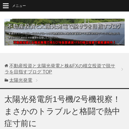
メニュー
不動産投資と太陽光発電と株&FXの積立投資で脱サ
ラを目指すブログ
TOP
太陽光発電
太陽光発電所1号機/2号機視察！
まさかのトラブルと格闘で熱中
症寸前に