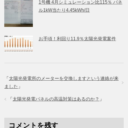
1号機 4月シミュレーション比115％ パネ
ル1kW当たり4.45kWh/日
お手頃！利回り11.9％太陽光発電案件
「
太陽光発電所のメーターを交換しますという連絡が来
ました
」
「
太陽光発電パネルの高温対策はあるのか？
」
コメントを残す