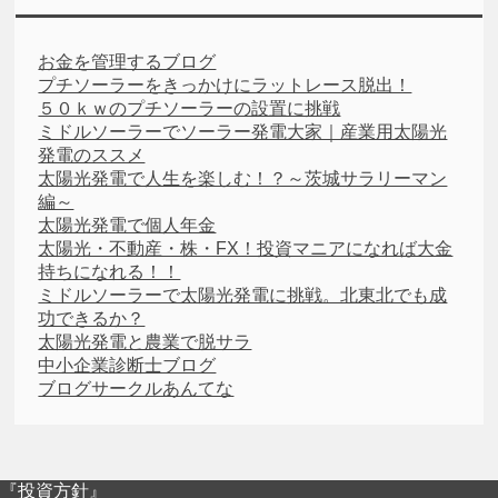
お金を管理するブログ
プチソーラーをきっかけにラットレース脱出！
５０ｋｗのプチソーラーの設置に挑戦
ミドルソーラーでソーラー発電大家｜産業用太陽光
発電のススメ
太陽光発電で人生を楽しむ！？～茨城サラリーマン
編～
太陽光発電で個人年金
太陽光・不動産・株・FX！投資マニアになれば大金
持ちになれる！！
ミドルソーラーで太陽光発電に挑戦。北東北でも成
功できるか？
太陽光発電と農業で脱サラ
中小企業診断士ブログ
ブログサークルあんてな
『投資方針』