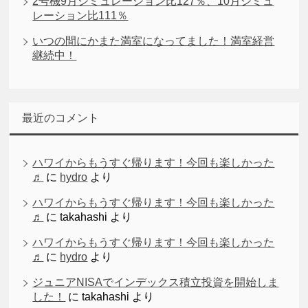
2号機9月シミュレーション比127％、10月シミュ
レーション比111％
いつの間にかまた満室になってました！満室経営
継続中！
最近のコメント
ハワイからもうすぐ帰ります！今回も楽しかった
♬
に
hydro
より
ハワイからもうすぐ帰ります！今回も楽しかった
♬
に
takahashi
より
ハワイからもうすぐ帰ります！今回も楽しかった
♬
に
hydro
より
ジュニアNISAでインデックス積立投資を開始しま
した！
に
takahashi
より