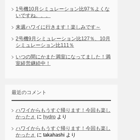
1号機10月シミュレーション比97％よくな
いですね。。。
来週ハワイに行きます！楽しみです～
2号機9月シミュレーション比127％、10月
シミュレーション比111％
いつの間にかまた満室になってました！満
室経営継続中！
最近のコメント
ハワイからもうすぐ帰ります！今回も楽し
かった♬
に
hydro
より
ハワイからもうすぐ帰ります！今回も楽し
かった♬
に
takahashi
より