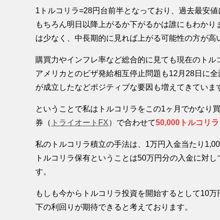
1トルコリラ=28円台前半となっており、過去最安
もちろん明日以降上がるか下がるかは誰にもわかり
は少なく、中長期的に見れば上がる可能性の方が高
購買力やインフレ率など総合的に見ても現在のトル
アメリカとのビザ発給相互停止問題も12月28日に
が成立したなどポジティブな要因も増えてきていま
ということで私はトルコリラをこの1ヶ月でかなり
券（
トライオートFX
）で合わせて
50,000トルコ
私のトルコリラ積立の手法は、1万円入金当たり1,00
トルコリラ保有ということは50万円分の入金に対して
す。
もしも今からトルコリラ投資を開始するとして10万円
下の利回りが期待できると考えております。