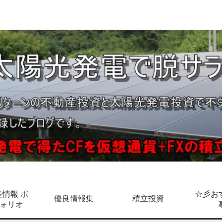
情報 ポ
☆彡お
優良情報集
積立投資
ォリオ