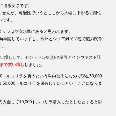
値に迫る安さです。
ませんが、可能性でいうとここから大幅に下がる可能性
いです。
コリラは割安水準にあると思われます。
全面再開していますし、欧州とシリア難民問題で協力関係
す。
買い増しして、
セントラル短資FX証券
とインヴァスト証
リラまで買い増し
しました。
0トルコリラを買うという単純な手法なので現在50,000
50,000トルコリラを保有しているということになりま
入金して10,000トルコリラ購入したとしたとすると以