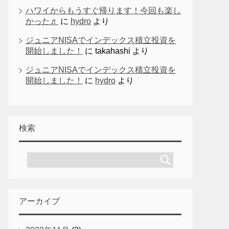
ハワイからもうすぐ帰ります！今回も楽し
かった♬
に
hydro
より
ジュニアNISAでインデックス積立投資を
開始しました！
に
takahashi
より
ジュニアNISAでインデックス積立投資を
開始しました！
に
hydro
より
検索
アーカイブ