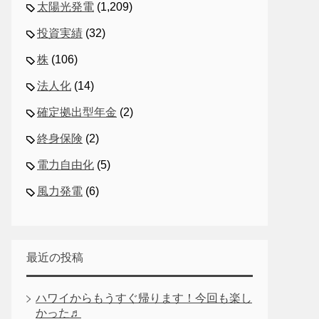
太陽光発電
(1,209)
投資実績
(32)
株
(106)
法人化
(14)
確定拠出型年金
(2)
終身保険
(2)
電力自由化
(5)
風力発電
(6)
最近の投稿
ハワイからもうすぐ帰ります！今回も楽し
かった♬