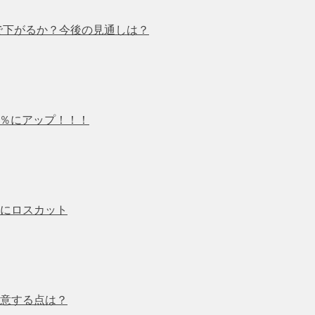
まで下がるか？今後の見通しは？
2％にアップ！！！
にロスカット
意する点は？