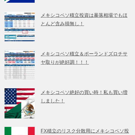
メキシコペソ積立投資は暴落相場でもほ
とんど含み損無し！
メキシコペソ積立＆ポーランドズロチサ
ヤ取りが絶好調！！！
メキシコペソ絶好の買い時！私も買い増
しました！
FX積立のリスク分散用にメキシコペソ投