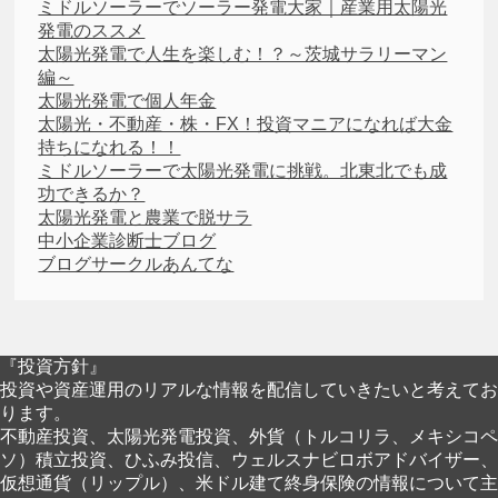
ミドルソーラーでソーラー発電大家｜産業用太陽光
発電のススメ
太陽光発電で人生を楽しむ！？～茨城サラリーマン
編～
太陽光発電で個人年金
太陽光・不動産・株・FX！投資マニアになれば大金
持ちになれる！！
ミドルソーラーで太陽光発電に挑戦。北東北でも成
功できるか？
太陽光発電と農業で脱サラ
中小企業診断士ブログ
ブログサークルあんてな
『投資方針』
投資や資産運用のリアルな情報を配信していきたいと考えてお
ります。
不動産投資、太陽光発電投資、外貨（トルコリラ、メキシコペ
ソ）積立投資、ひふみ投信、ウェルスナビロボアドバイザー、
仮想通貨（リップル）、米ドル建て終身保険の情報について主