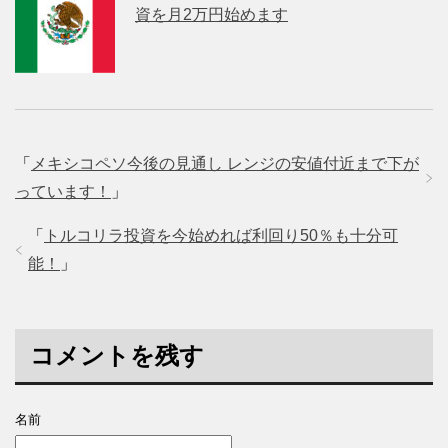
資を月2万円始めます
「
メキシコペソ今後の見通し レンジの安値付近まで下が
っています！
」
「
トルコリラ投資を今始めれば利回り50％も十分可
能！
」
コメントを残す
名前