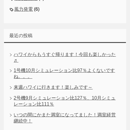
風力発電
(6)
最近の投稿
ハワイからもうすぐ帰ります！今回も楽しかった
♬
1号機10月シミュレーション比97％よくないです
ね。。。
来週ハワイに行きます！楽しみです～
2号機9月シミュレーション比127％、10月シミュ
レーション比111％
いつの間にかまた満室になってました！満室経営
継続中！