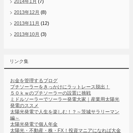
2014年1月
(7)
2013年12月
(8)
2013年11月
(12)
2013年10月
(3)
リンク集
お金を管理するブログ
プチソーラーをきっかけにラットレース脱出！
５０ｋｗのプチソーラーの設置に挑戦
ミドルソーラーでソーラー発電大家｜産業用太陽光
発電のススメ
太陽光発電で人生を楽しむ！？～茨城サラリーマン
編～
太陽光発電で個人年金
太陽光・不動産・株・FX！投資マニアになれば大金