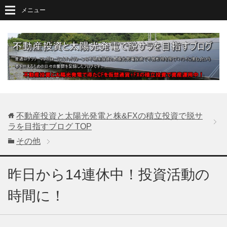
メニュー
不動産投資と太陽光発電と株&FXの積立投資で脱サ
ラを目指すブログ
TOP
その他
昨日から14連休中！投資活動の
時間に！