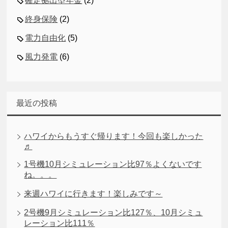
確定拠出型年金
(2)
終身保険
(2)
電力自由化
(5)
風力発電
(6)
最近の投稿
ハワイからもうすぐ帰ります！今回も楽しかった
♬
1号機10月シミュレーション比97％よくないです
ね。。。
来週ハワイに行きます！楽しみです～
2号機9月シミュレーション比127％、10月シミュ
レーション比111％