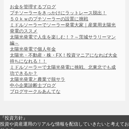
お金を管理するブログ
プチソーラーをきっかけにラットレース脱出！
５０ｋｗのプチソーラーの設置に挑戦
ミドルソーラーでソーラー発電大家｜産業用太陽光
発電のススメ
太陽光発電で人生を楽しむ！？～茨城サラリーマン
編～
太陽光発電で個人年金
太陽光・不動産・株・FX！投資マニアになれば大金
持ちになれる！！
ミドルソーラーで太陽光発電に挑戦。北東北でも成
功できるか？
太陽光発電と農業で脱サラ
中小企業診断士ブログ
ブログサークルあんてな
『投資方針』
投資や資産運用のリアルな情報を配信していきたいと考えてお