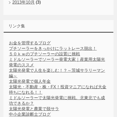
2013年10月
(3)
リンク集
お金を管理するブログ
プチソーラーをきっかけにラットレース脱出！
５０ｋｗのプチソーラーの設置に挑戦
ミドルソーラーでソーラー発電大家｜産業用太陽光
発電のススメ
太陽光発電で人生を楽しむ！？～茨城サラリーマン
編～
太陽光発電で個人年金
太陽光・不動産・株・FX！投資マニアになれば大金
持ちになれる！！
ミドルソーラーで太陽光発電に挑戦。北東北でも成
功できるか？
太陽光発電と農業で脱サラ
中小企業診断士ブログ