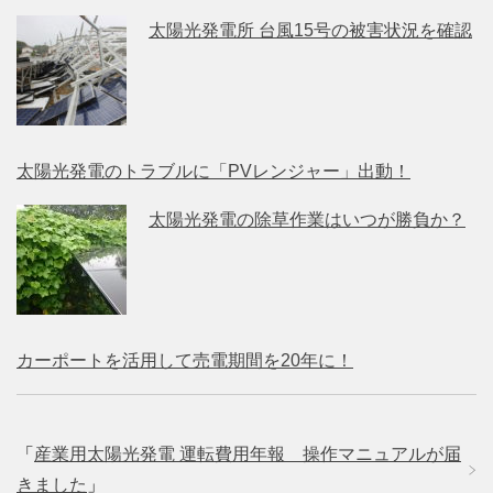
太陽光発電所 台風15号の被害状況を確認
太陽光発電のトラブルに「PVレンジャー」出動！
太陽光発電の除草作業はいつが勝負か？
カーポートを活用して売電期間を20年に！
「
産業用太陽光発電 運転費用年報 操作マニュアルが届
きました
」