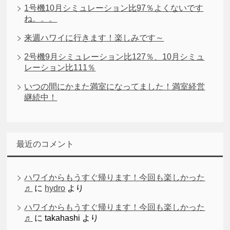
1号機10月シミュレーション比97％よくないです
ね。。。
来週ハワイに行きます！楽しみです～
2号機9月シミュレーション比127％、10月シミュ
レーション比111％
いつの間にかまた満室になってました！満室経営
継続中！
最近のコメント
ハワイからもうすぐ帰ります！今回も楽しかった
♬
に
hydro
より
ハワイからもうすぐ帰ります！今回も楽しかった
♬
に
takahashi
より