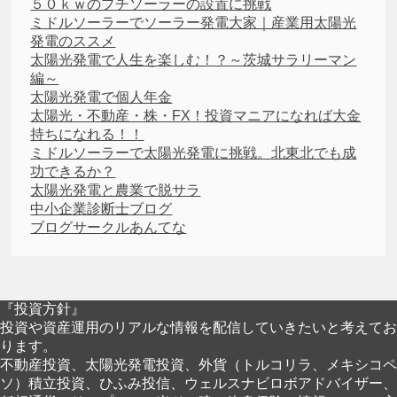
５０ｋｗのプチソーラーの設置に挑戦
ミドルソーラーでソーラー発電大家｜産業用太陽光
発電のススメ
太陽光発電で人生を楽しむ！？～茨城サラリーマン
編～
太陽光発電で個人年金
太陽光・不動産・株・FX！投資マニアになれば大金
持ちになれる！！
ミドルソーラーで太陽光発電に挑戦。北東北でも成
功できるか？
太陽光発電と農業で脱サラ
中小企業診断士ブログ
ブログサークルあんてな
『投資方針』
投資や資産運用のリアルな情報を配信していきたいと考えてお
ります。
不動産投資、太陽光発電投資、外貨（トルコリラ、メキシコペ
ソ）積立投資、ひふみ投信、ウェルスナビロボアドバイザー、