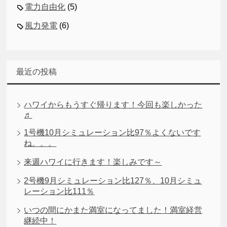
電力自由化
(5)
風力発電
(6)
最近の投稿
ハワイからもうすぐ帰ります！今回も楽しかった
♬
1号機10月シミュレーション比97％よくないです
ね。。。
来週ハワイに行きます！楽しみです～
2号機9月シミュレーション比127％、10月シミュ
レーション比111％
いつの間にかまた満室になってました！満室経営
継続中！