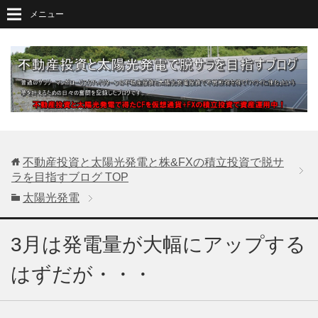
メニュー
不動産投資と太陽光発電と株&FXの積立投資で脱サ
ラを目指すブログ
TOP
太陽光発電
3月は発電量が大幅にアップする
はずだが・・・