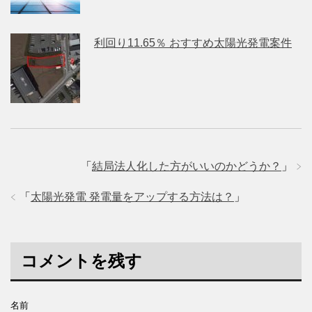
利回り11.65％ おすすめ太陽光発電案件
「
結局法人化した方がいいのかどうか？
」
「
太陽光発電 発電量をアップする方法は？
」
コメントを残す
名前