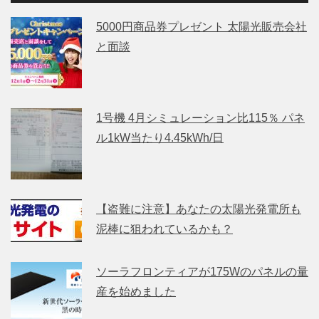
5000円商品券プレゼント 太陽光販売会社
と面談
1号機 4月シミュレーション比115％ パネ
ル1kW当たり4.45kWh/日
【盗難に注意】あなたの太陽光発電所も
泥棒に狙われているかも？
ソーラフロンティアが175Wのパネルの量
産を始めました