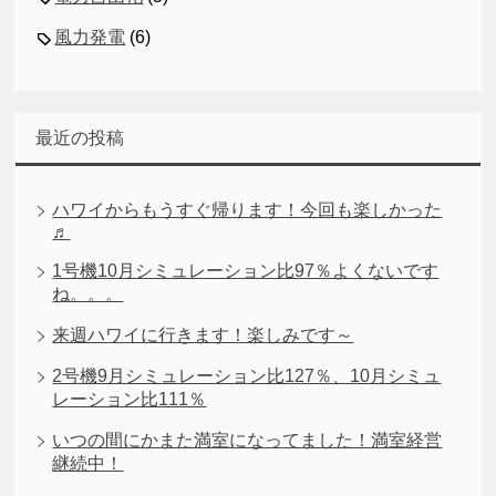
風力発電
(6)
最近の投稿
ハワイからもうすぐ帰ります！今回も楽しかった
♬
1号機10月シミュレーション比97％よくないです
ね。。。
来週ハワイに行きます！楽しみです～
2号機9月シミュレーション比127％、10月シミュ
レーション比111％
いつの間にかまた満室になってました！満室経営
継続中！