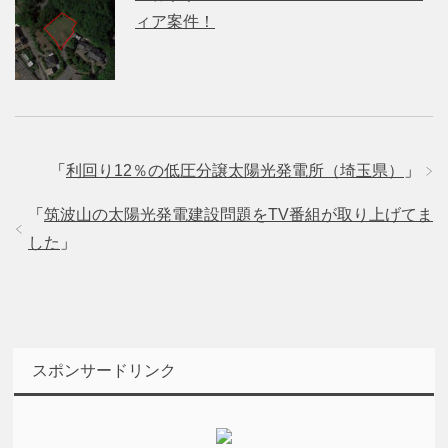
ィア案件！
「
利回り12％の低圧分譲太陽光発電所（埼玉県）
」
「
筑波山の太陽光発電建設問題をTV番組が取り上げてま
した
」
スポンサードリンク