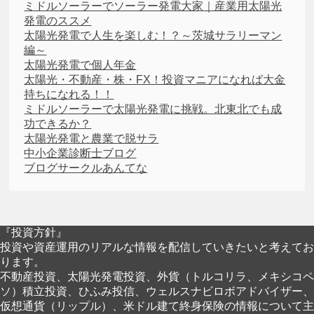
ミドルソーラーでソーラー発電大家｜産業用太陽光
発電のススメ
太陽光発電で人生を楽しむ！？～茨城サラリーマン
編～
太陽光発電で個人年金
太陽光・不動産・株・FX！投資マニアになれば大金
持ちになれる！！
ミドルソーラーで太陽光発電に挑戦。北東北でも成
功できるか？
太陽光発電と農業で脱サラ
中小企業診断士ブログ
ブログサークルあんてな
『投資方針』
投資や資産運用のリアルな情報を配信していきたいと考えてお
ります。
不動産投資、太陽光発電投資、外貨（トルコリラ、メキシコペ
ソ）積立投資、ひふみ投信、ウェルスナビロボアドバイザー、
仮想通貨（リップル）、米ドル建て終身保険の情報について主