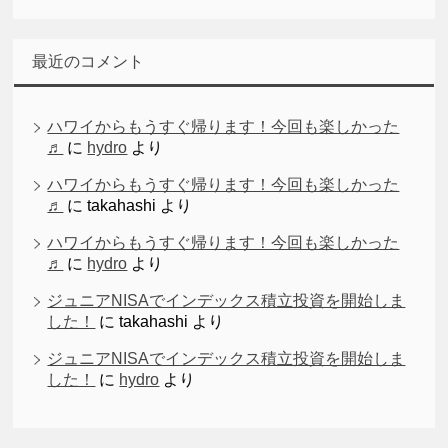
最近のコメント
ハワイからもうすぐ帰ります！今回も楽しかった
♬
に
hydro
より
ハワイからもうすぐ帰ります！今回も楽しかった
♬
に
takahashi
より
ハワイからもうすぐ帰ります！今回も楽しかった
♬
に
hydro
より
ジュニアNISAでインデックス積立投資を開始しま
した！
に
takahashi
より
ジュニアNISAでインデックス積立投資を開始しま
した！
に
hydro
より